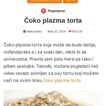
Popularno
Čoko plazma torta
Aleksandra
May 27, 2014
608,787
Čoko plazma torta koja može da bude dečija,
rođendanska a i za svaki dan, reklo bi se
univerzalna. Pravila sam pola mere pa tako i
pišem sastojke. Takođe, možete pogledati naš
video recept snimljen za ovu tortu koji možete
naći na ovom linku
čoko plazma torta