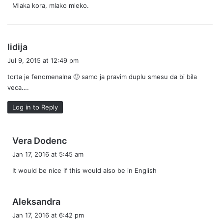
Mlaka kora, mlako mleko.
s
:
s
lidija
a
Jul 9, 2015 at 12:49 pm
y
torta je fenomenalna 🙂 samo ja pravim duplu smesu da bi bila
s
veca….
:
Log in to Reply
s
Vera Dodenc
a
Jan 17, 2016 at 5:45 am
y
It would be nice if this would also be in English
s
:
s
Aleksandra
a
Jan 17, 2016 at 6:42 pm