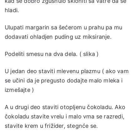
kad se dobro zgusnulo skloniti sa vatre da se
hladi.
Ulupati margarin sa šećerom u prahu pa mu
dodavati ohladjen puding uz miksiranje.
Podeliti smesu na dva dela. ( slika )
U jedan deo staviti mlevenu plazmu ( ako vam
se učini da je pregusto dodajte malo mleka i
izmešajte )
A u drugi deo staviti otopljenu čokoladu. Ako
čokoladu stavite vrelu i malo vma se razredi,
stavite krem u frižider, stegnće se.