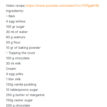
y
Video recipe
https://www.youtube.com/watch?v=rlT97gq8YRc
s
ingredients:
:
– Bark
4 egg whites
100 gr sugar
30 ml of water
60 g walnuts
50 g flour
10 gr of baking powder
– Topping the crust
100 g chocolate
30 ml milk
Cream:
4 egg yolks
1 liter milk
120g vanilla pudding
10 tablespoons sugar
250 g butter or margarine
150g caster sugar
200 g chocolate