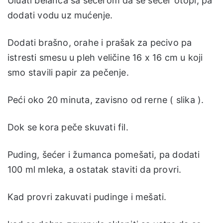
Uluati belanca sa šećerom da se šećer otopi, pa
dodati vodu uz mućenje.
Dodati brašno, orahe i prašak za pecivo pa
istresti smesu u pleh veličine 16 x 16 cm u koji
smo stavili papir za pečenje.
Peći oko 20 minuta, zavisno od rerne ( slika ).
Dok se kora peče skuvati fil.
Puding, šećer i žumanca pomešati, pa dodati
100 ml mleka, a ostatak staviti da provri.
Kad provri zakuvati pudinge i mešati.