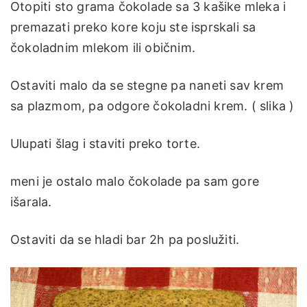
Otopiti sto grama čokolade sa 3 kašike mleka i
premazati preko kore koju ste isprskali sa
čokoladnim mlekom ili običnim.
Ostaviti malo da se stegne pa naneti sav krem
sa plazmom, pa odgore čokoladni krem. ( slika )
Ulupati šlag i staviti preko torte.
meni je ostalo malo čokolade pa sam gore
išarala.
Ostaviti da se hladi bar 2h pa poslužiti.