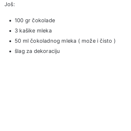
Još:
100 gr čokolade
3 kašike mleka
50 ml čokoladnog mleka ( može i čisto )
šlag za dekoraciju