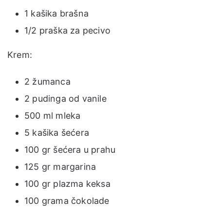
1 kašika brašna
1/2 praška za pecivo
Krem:
2 žumanca
2 pudinga od vanile
500 ml mleka
5 kašika šećera
100 gr šećera u prahu
125 gr margarina
100 gr plazma keksa
100 grama čokolade