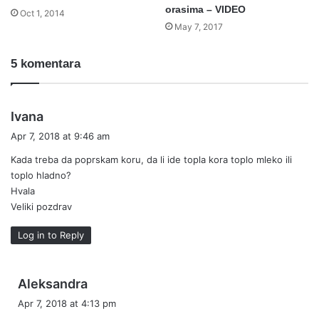
orasima – VIDEO
Oct 1, 2014
May 7, 2017
5 komentara
s
Ivana
a
Apr 7, 2018 at 9:46 am
y
Kada treba da poprskam koru, da li ide topla kora toplo mleko ili
s
toplo hladno?
:
Hvala
Veliki pozdrav
Log in to Reply
s
Aleksandra
a
Apr 7, 2018 at 4:13 pm
y