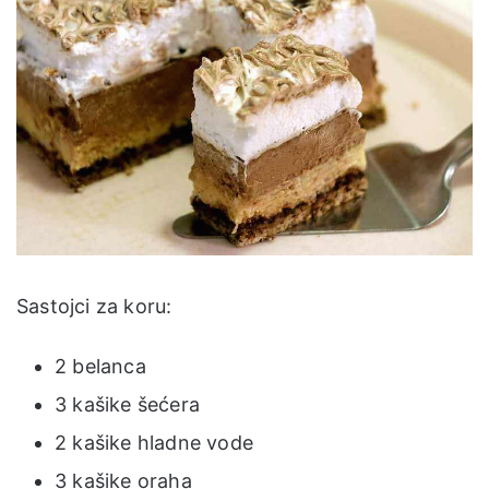
Sastojci za koru:
2 belanca
3 kašike šećera
2 kašike hladne vode
3 kašike oraha