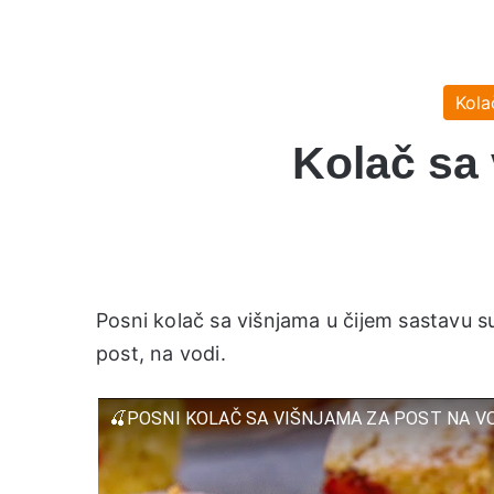
Kola
Kolač sa 
Posni kolač sa višnjama u čijem sastavu su
post, na vodi.
🍒POSNI KOLAČ SA VIŠNJAMA ZA POST NA V