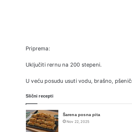
Priprema:
Uključiti rernu na 200 stepeni.
U veću posudu usuti vodu, brašno, pšeničn
Slični recepti
Šarena posna pita
Nov 22, 2025