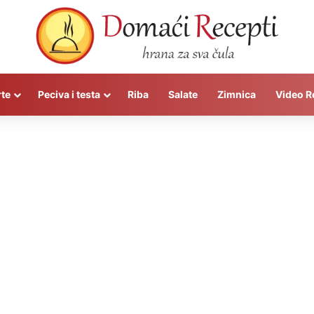
rte
Peciva i testa
Riba
Salate
Zimnica
Video R