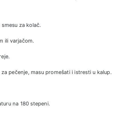
u smesu za kolač.
m ili varjačom.
eje.
 za pečenje, masu promešati i istresti u kalup.
turu na 180 stepeni.