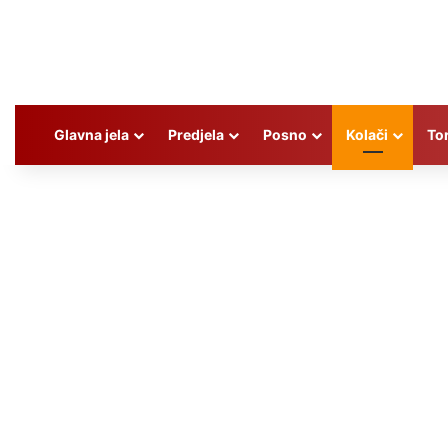
Glavna jela
Predjela
Posno
Kolači
To