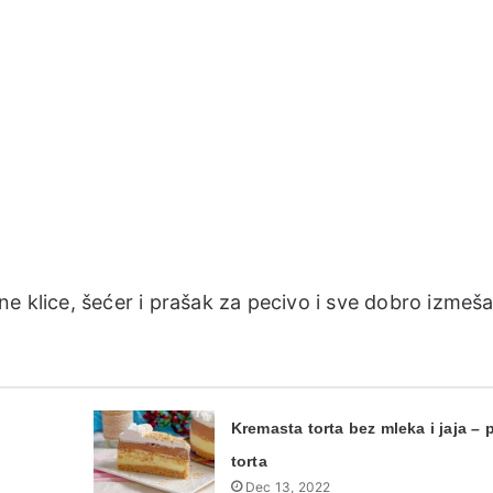
e klice, šećer i prašak za pecivo i sve dobro izmešat
Kremasta torta bez mleka i jaja –
torta
Dec 13, 2022