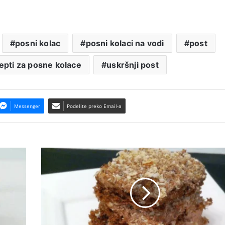
posni kolac
posni kolaci na vodi
post
epti za posne kolace
uskršnji post
Messenger
Podelite preko Email-a
Kolač
Ferrero
Rocher