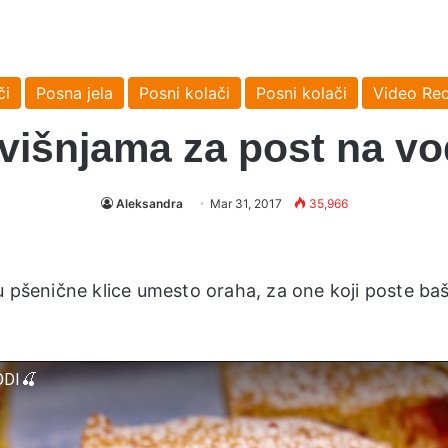
či
Posna jela
Posni kolači
Posni kolači
Video Rec
višnjama za post na vo
Aleksandra
Mar 31, 2017
35,966
 pšenične klice umesto oraha, za one koji poste baš 
ODI🍒