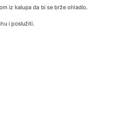
rom iz kalupa da bi se brže ohladio.
u i poslužiti.