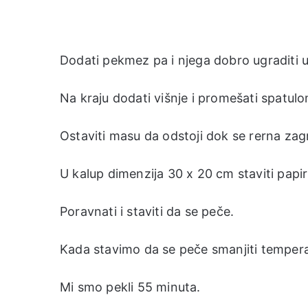
Dodati pekmez pa i njega dobro ugraditi 
Na kraju dodati višnje i promešati spatulo
Ostaviti masu da odstoji dok se rerna zagr
U kalup dimenzija 30 x 20 cm staviti papir
Poravnati i staviti da se peče.
Kada stavimo da se peče smanjiti tempera
Mi smo pekli 55 minuta.