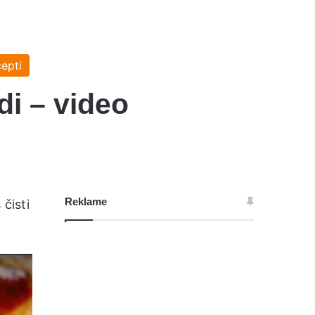
epti
di – video
Reklame
čisti