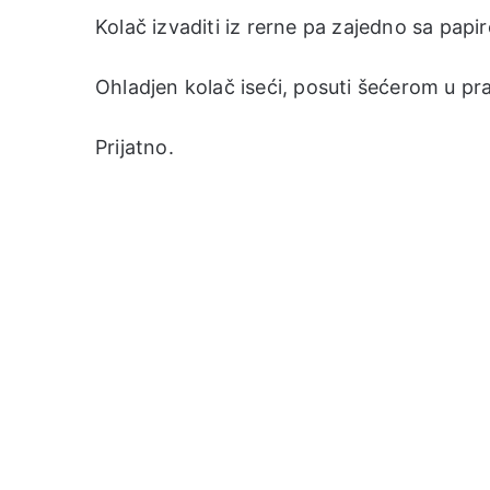
Kolač izvaditi iz rerne pa zajedno sa papi
Ohladjen kolač iseći, posuti šećerom u prah
Prijatno.