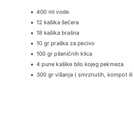
400 ml vode
12 kašika šećera
18 kašika brašna
10 gr praška za pecivo
100 gr pšeničnih klica
4 pune kašike bilo kojeg pekmeza
300 gr višanja ( smrznutih, kompot ili