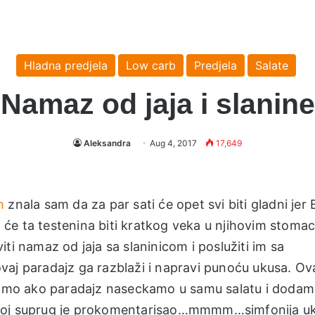
Hladna predjela
Low carb
Predjela
Salate
Namaz od jaja i slanine
Aleksandra
Aug 4, 2017
17,649
m
znala sam da za par sati će opet svi biti gladni jer
da će ta testenina biti kratkog veka u njihovim stoma
ti namaz od jaja sa slaninicom i poslužiti im sa
vaj paradajz ga razblaži i napravi punoću ukusa. Ov
ijamo ako paradajz naseckamo u samu salatu i doda
 Moj suprug je prokomentarisao…mmmm…simfonija u