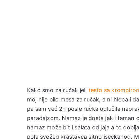
Kako smo za ručak jeli
testo sa krompiro
moj nije bilo mesa za ručak, a ni hleba i 
pa sam već 2h posle ručka odlučila napravi
paradajzom. Namaz je dosta jak i taman o
namaz može bit i salata od jaja a to dob
pola svežeg krastavca sitno iseckanog.