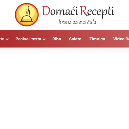
rte
Peciva i testa
Riba
Salate
Zimnica
Video R