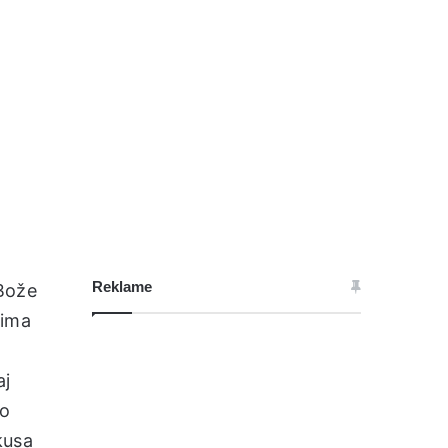
Reklame
 Bože
cima
aj
mo
kusa