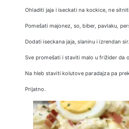
Ohladiti jaja i iseckati na kockice, ne sitnit
Pomešati majonez, so, biber, pavlaku, peršun
Dodati iseckana jaja, slaninu i izrendan sir
Sve promešati i staviti malo u frižider da
Na hleb staviti kolutove paradajza pa pre
Prijatno.