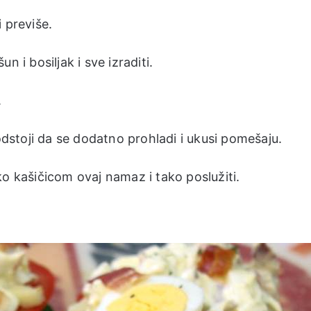
i previše.
 i bosiljak i sve izraditi.
.
 odstoji da se dodatno prohladi i ukusi pomešaju.
ko kašičicom ovaj namaz i tako poslužiti.