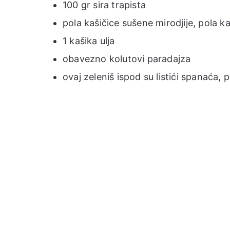
100 gr sira trapista
pola kašičice sušene mirodjije, pola 
1 kašika ulja
obavezno kolutovi paradajza
ovaj zeleniš ispod su listići spanaća, 