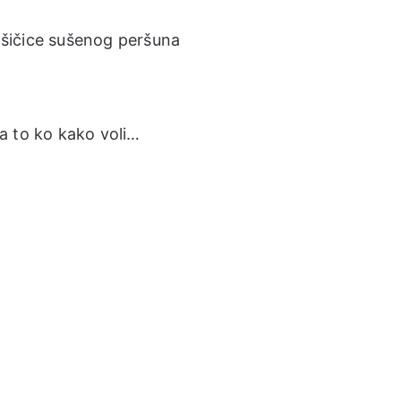
kašičice sušenog peršuna
pa to ko kako voli…