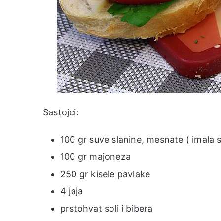
Sastojci:
100 gr suve slanine, mesnate ( imala 
100 gr majoneza
250 gr kisele pavlake
4 jaja
prstohvat soli i bibera