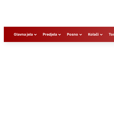
Glavna jela
Predjela
Posno
Kolači
To