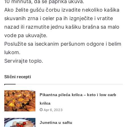
10 minnuta, da se paprika ukuva.
Ako želite gušću čorbu izvadite nekoliko kašika
skuvanih zrna i celer pa ih izgnječite i vratite
nazad ili razmutite jednu kašiku brašna sa malo
vode pa ukuvajte.
Poslužite sa iseckanim peršunom odgore i belim
lukom.
Servirajte toplo.
Slični recepti
Pikantna pileća krilca – keto i low carb
krilca
Apr 6, 2023
Junetina u saftu