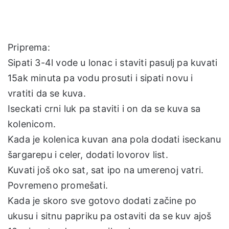
Priprema:
Sipati 3-4l vode u lonac i staviti pasulj pa kuvati
15ak minuta pa vodu prosuti i sipati novu i
vratiti da se kuva.
Iseckati crni luk pa staviti i on da se kuva sa
kolenicom.
Kada je kolenica kuvan ana pola dodati iseckanu
šargarepu i celer, dodati lovorov list.
Kuvati još oko sat, sat ipo na umerenoj vatri.
Povremeno promešati.
Kada je skoro sve gotovo dodati začine po
ukusu i sitnu papriku pa ostaviti da se kuv ajoš