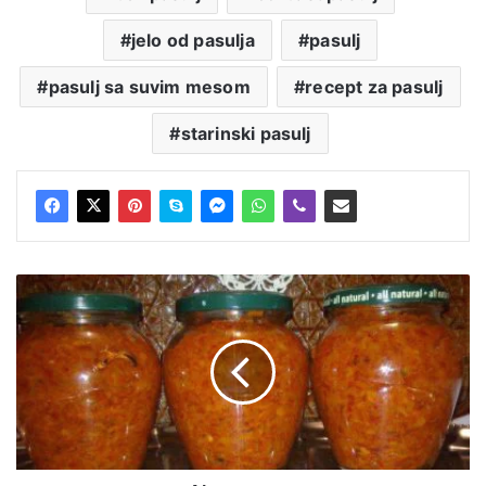
jelo od pasulja
pasulj
pasulj sa suvim mesom
recept za pasulj
starinski pasulj
Ajvar
-
recept