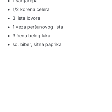
1 šargarepa
1/2 korena celera
3 lista lovora
1 veza peršunovog lista
3 čena belog luka
so, biber, sitna paprika