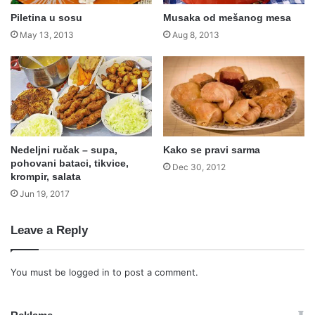
Piletina u sosu
Musaka od mešanog mesa
May 13, 2013
Aug 8, 2013
Nedeljni ručak – supa,
Kako se pravi sarma
pohovani bataci, tikvice,
Dec 30, 2012
krompir, salata
Jun 19, 2017
Leave a Reply
You must be
logged in
to post a comment.