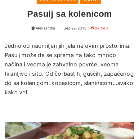
Pasulj sa kolenicom
Aleksandra
Sep 22, 2013
24,443
Jedno od naomiljenijih jela na ovim prostorima.
Pasulj može da se sprema na tako mnogo
načina i veoma je zahvalno povrće, veoma
hranljivo i sito. Od čorbastih, gušćih, zapačenog
do sa kolenicom, kobasicom, slaninicom…svako
kako voli.