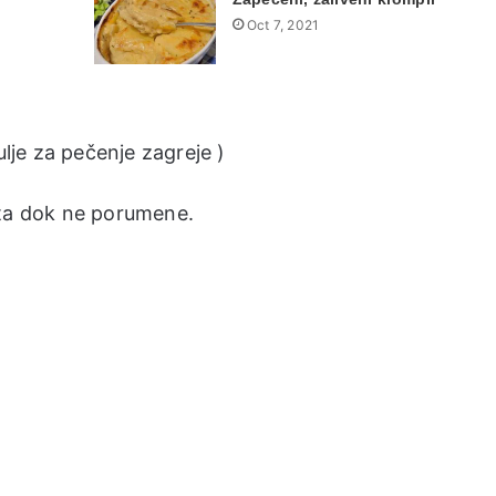
Oct 7, 2021
ulje za pečenje zagreje )
uta dok ne porumene.