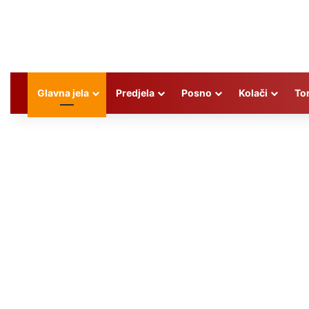
Glavna jela
Predjela
Posno
Kolači
To