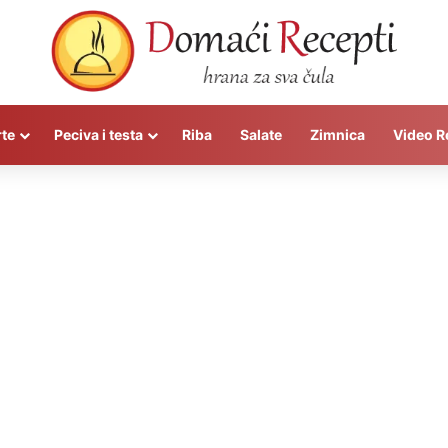
rte
Peciva i testa
Riba
Salate
Zimnica
Video R