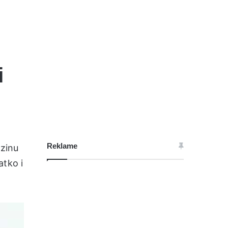
i
Reklame
rzinu
atko i