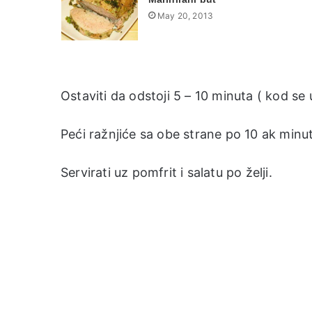
May 20, 2013
Ostaviti da odstoji 5 – 10 minuta ( kod se 
Peći ražnjiće sa obe strane po 10 ak min
Servirati uz pomfrit i salatu po želji.