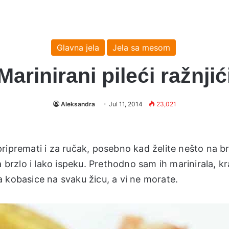
Glavna jela
Jela sa mesom
Marinirani pileći ražnjić
Aleksandra
Jul 11, 2014
23,021
ripremati i za ručak, posebno kad želite nešto na b
 brzlo i lako ispeku. Prethodno sam ih marinirala, kr
 kobasice na svaku žicu, a vi ne morate.