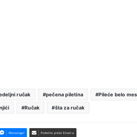
edeljni ručak
pečena piletina
Pileće belo me
njići
Ručak
šta za ručak
Messenger
Podelite preko Email-a