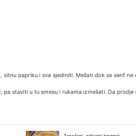
t, sitnu papriku i sve sjediniti. Mešati dok se senf ne 
i, pa staviti u tu smesu i rukama izmešati. Da prodje
Zapečeni, zaliveni krompir