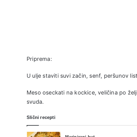
Priprema:
U ulje staviti suvi začin, senf, peršunov lis
Meso oseckati na kockice, veličina po želj
svuda.
Slični recepti
Marinirani but