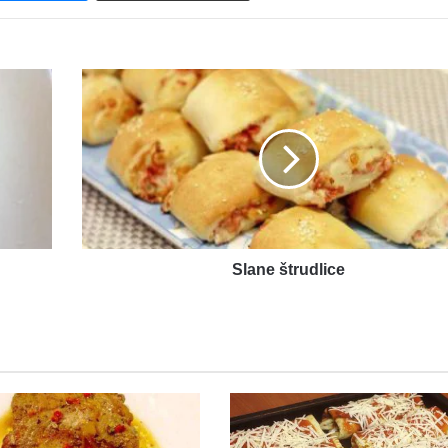
Slane
štrudlice
Slane štrudlice