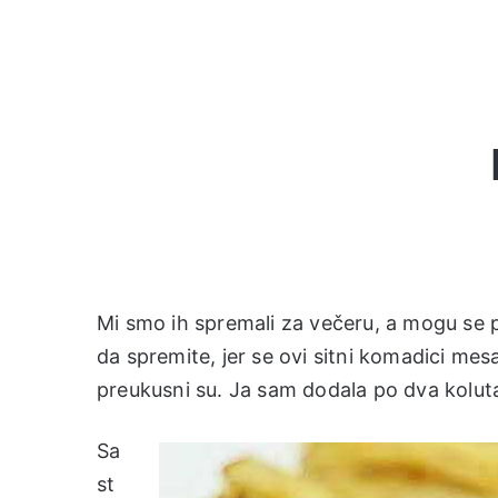
Mi smo ih spremali za večeru, a mogu se p
da spremite, jer se ovi sitni komadici mesa
preukusni su. Ja sam dodala po dva koluta
Sa
st