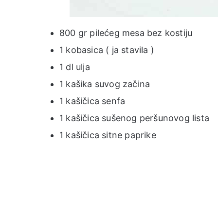
800 gr pilećeg mesa bez kostiju
1 kobasica ( ja stavila )
1 dl ulja
1 kašika suvog začina
1 kašičica senfa
1 kašičica sušenog peršunovog lista
1 kašičica sitne paprike