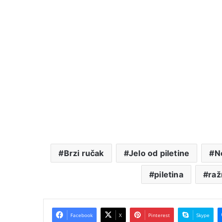
Brzi ručak
Jelo od piletine
N
piletina
raž
Facebook
X
Pinterest
Skype