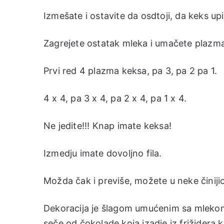
Izmešate i ostavite da osdtoji, da keks upi
Zagrejete ostatak mleka i umačete plazma 
Prvi red 4 plazma keksa, pa 3, pa 2 pa 1.
4 x 4, pa 3 x 4, pa 2 x 4, pa 1 x 4.
Ne jedite!!! Knap imate keksa!
Izmedju imate dovoljno fila.
Možda čak i previše, možete u neke činijic
Dekoracija je šlagom umućenim sa mlekom,
seče od čokolade koja izadje iz frižidera k