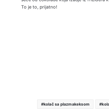
To je to, prijatno!
kolač sa plazmakeksom
kol