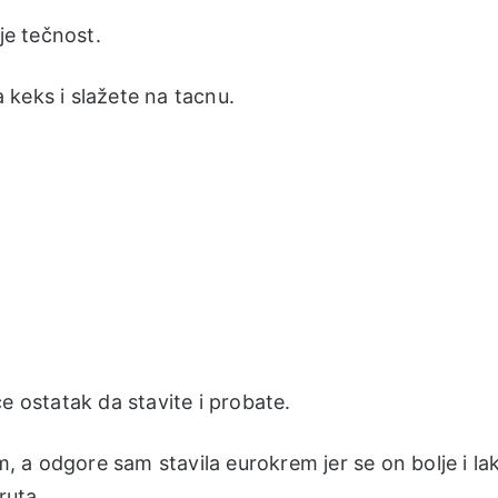
je tečnost.
keks i slažete na tacnu.
e ostatak da stavite i probate.
 a odgore sam stavila eurokrem jer se on bolje i la
ruta.