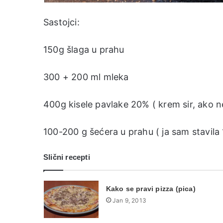
Sastojci:
150g šlaga u prahu
300 + 200 ml mleka
400g kisele pavlake 20% ( krem sir, ako ne
100-200 g šećera u prahu ( ja sam stavila 
Slični recepti
Kako se pravi pizza (pica)
Jan 9, 2013