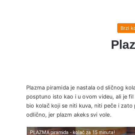
Brzi k
Plaz
Plazma piramida je nastala od sličnog kol
posptuno isto kao i u ovom videu, ali je fil 
bio kolač koji se niti kuva, niti peče i za
odlično, jer plazm akeks svi vole.
PLAZMA piramida - kolač za 15 minuta!