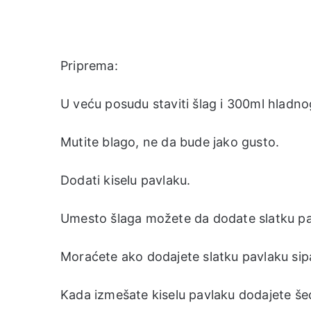
Priprema:
U veću posudu staviti šlag i 300ml hladnog
Mutite blago, ne da bude jako gusto.
Dodati kiselu pavlaku.
Umesto šlaga možete da dodate slatku pavl
Moraćete ako dodajete slatku pavlaku sipat
Kada izmešate kiselu pavlaku dodajete še