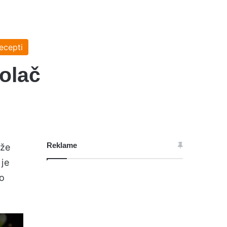
ecepti
kolač
Reklame
aže
 je
ao