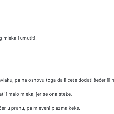
 mleka i umutiti.
aku, pa na osnovu toga da li ćete dodati šećer ili n
i i malo mleka, jer se ona steže.
ćer u prahu, pa mleveni plazma keks.