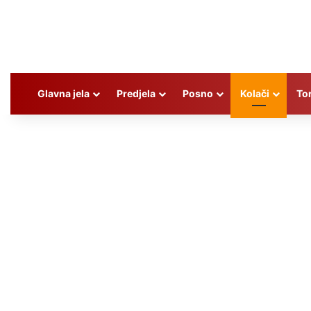
Glavna jela
Predjela
Posno
Kolači
To