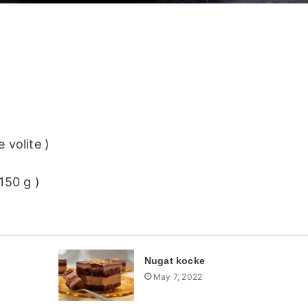
 volite )
150 g )
Nugat kocke
May 7, 2022