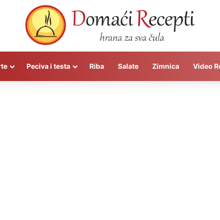
rte
Peciva i testa
Riba
Salate
Zimnica
Video R