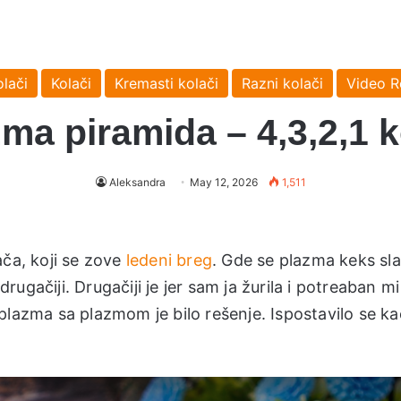
olači
Kolači
Kremasti kolači
Razni kolači
Video R
ma piramida – 4,3,2,1 
Aleksandra
May 12, 2026
1,511
ača, koji se zove
ledeni breg
. Gde se plazma keks sl
drugačiji. Drugačiji je jer sam ja žurila i potreaban mi
to plazma sa plazmom je bilo rešenje. Ispostavilo se k