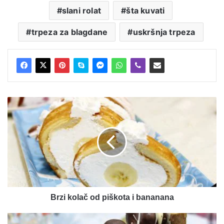
slani rolat
šta kuvati
trpeza za blagdane
uskršnja trpeza
Brzi
kolač
od
piškota
i
bananana
Brzi kolač od piškota i bananana
Torta