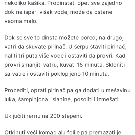
nekoliko kašika. Prodinstati opet sve zajedno
dok ne ispari višak vode, može da ostane
veoma malo.
Dok se sve to dinsta možete pored, na drugoj
vatri da skuvate pirinač. U šerpu staviti pirinač,
naliti tri puta više vode i ostaviti da provri. Kad
provri smanjiti vatru, kuvati 15 minuta. Skloniti
sa vatre i ostaviti poklopljeno 10 minuta.
Procediti, oprati pirinač pa ga dodati u mešavinu
luka, šampinjona i slanine, posoliti i izmešati.
Uključiti rernu na 200 stepeni.
Otkinuti veći komad alu folije pa premazati je