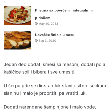
Piletina sa povrćem i integralnim
pirinčem
May 10, 2013
Lovačke šnicle u sosu
Sep 3, 2020
Jedan deo dodati smesi sa mesom, dodati pola
kašičice soli i bibera i sve umesiti.
U šerpu gde se dinstao luk staviti sitno iseckanu
slaninu i malo je propržiti pa vratiti luk.
Dodati narendane šampinjone i malo vode,