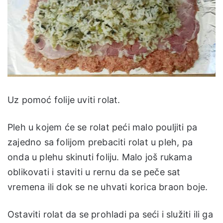
Uz pomoć folije uviti rolat.
Pleh u kojem će se rolat peći malo pouljiti pa
zajedno sa folijom prebaciti rolat u pleh, pa
onda u plehu skinuti foliju. Malo još rukama
oblikovati i staviti u rernu da se peče sat
vremena ili dok se ne uhvati korica braon boje.
Ostaviti rolat da se prohladi pa seći i služiti ili ga