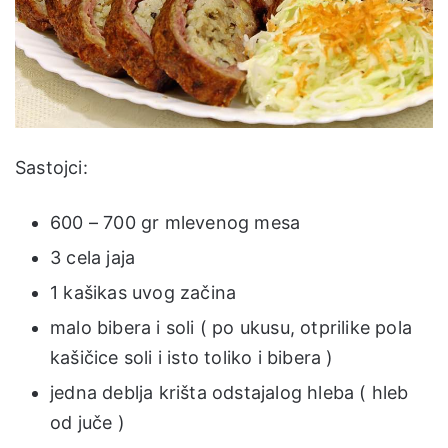
Sastojci:
600 – 700 gr mlevenog mesa
3 cela jaja
1 kašikas uvog začina
malo bibera i soli ( po ukusu, otprilike pola
kašičice soli i isto toliko i bibera )
jedna deblja krišta odstajalog hleba ( hleb
od juče )