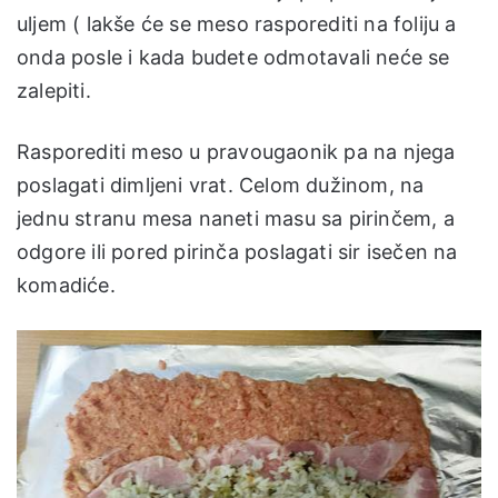
uljem ( lakše će se meso rasporediti na foliju a
onda posle i kada budete odmotavali neće se
zalepiti.
Rasporediti meso u pravougaonik pa na njega
poslagati dimljeni vrat. Celom dužinom, na
jednu stranu mesa naneti masu sa pirinčem, a
odgore ili pored pirinča poslagati sir isečen na
komadiće.