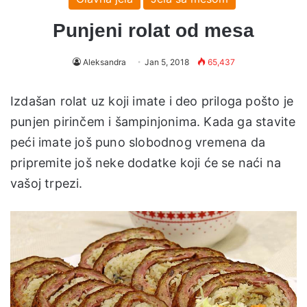
Punjeni rolat od mesa
Aleksandra
Jan 5, 2018
65,437
Izdašan rolat uz koji imate i deo priloga pošto je
punjen pirinčem i šampinjonima. Kada ga stavite
peći imate još puno slobodnog vremena da
pripremite još neke dodatke koji će se naći na
vašoj trpezi.