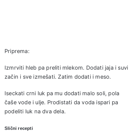
Priprema:
Izmrviti hleb pa preliti mlekom. Dodati jaja i suvi
začin i sve izmešati. Zatim dodati i meso.
Iseckati crni luk pa mu dodati malo soli, pola
čaše vode i ulje. Prodistati da voda ispari pa
podeliti luk na dva dela.
Slični recepti