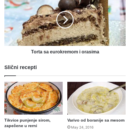
sa
eurokremom
i
orasima
Torta sa eurokremom i orasima
Slični recepti
Tikvice punjenje sirom,
Varivo od boranije sa mesom
zapečene u rerni
May 24, 2016