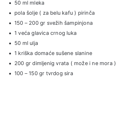
50 ml mleka
pola šolje ( za belu kafu ) pirinča
150 – 200 gr svežih šampinjona
1 veća glavica crnog luka
50 ml ulja
1 kriška domaće sušene slanine
200 gr dimljenig vrata ( može i ne mora )
100 – 150 gr tvrdog sira