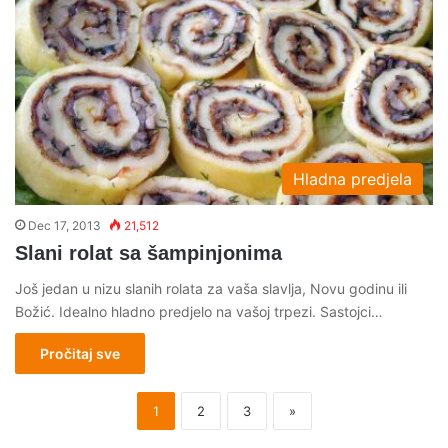
Hladna predjela
Dec 17, 2013
21,512
Slani rolat sa šampinjonima
Još jedan u nizu slanih rolata za vaša slavlja, Novu godinu ili
Božić. Idealno hladno predjelo na vašoj trpezi. Sastojci…
Pročitaj sve
1
2
3
»