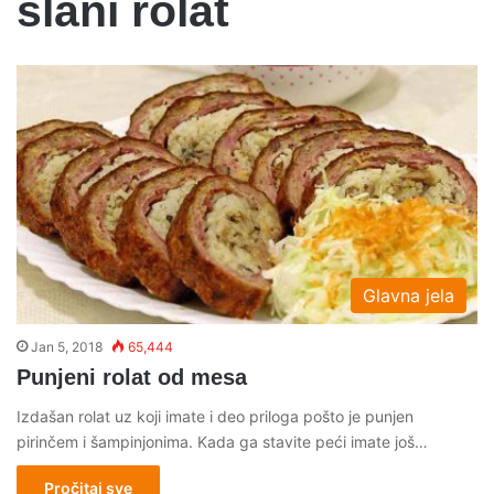
slani rolat
Glavna jela
Jan 5, 2018
65,444
Punjeni rolat od mesa
Izdašan rolat uz koji imate i deo priloga pošto je punjen
pirinčem i šampinjonima. Kada ga stavite peći imate još…
Pročitaj sve