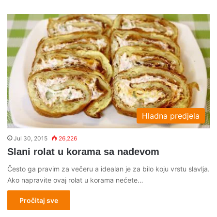
Hladna predjela
Jul 30, 2015
26,226
Slani rolat u korama sa nadevom
Često ga pravim za večeru a idealan je za bilo koju vrstu slavlja.
Ako napravite ovaj rolat u korama nećete…
Pročitaj sve