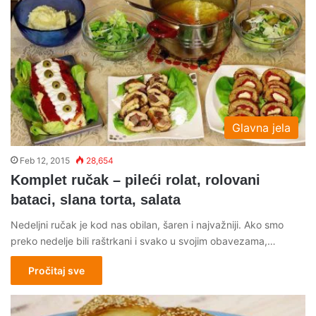
Glavna jela
Feb 12, 2015
28,654
Komplet ručak – pileći rolat, rolovani
bataci, slana torta, salata
Nedeljni ručak je kod nas obilan, šaren i najvažniji. Ako smo
preko nedelje bili raštrkani i svako u svojim obavezama,…
Pročitaj sve