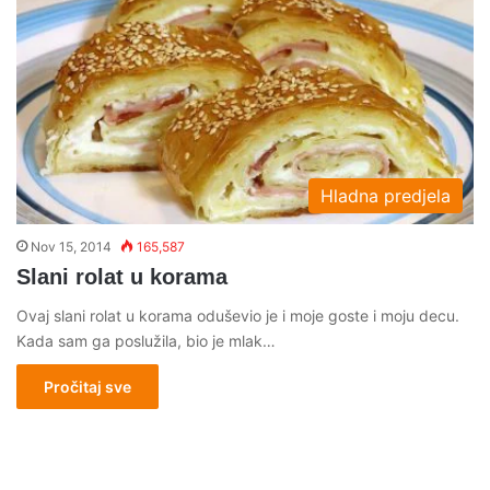
Hladna predjela
Nov 15, 2014
165,587
Slani rolat u korama
Ovaj slani rolat u korama oduševio je i moje goste i moju decu.
Kada sam ga poslužila, bio je mlak…
Pročitaj sve