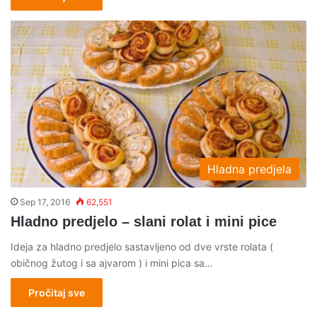
Hladna predjela
Sep 17, 2016
62,551
Hladno predjelo – slani rolat i mini pice
Ideja za hladno predjelo sastavljeno od dve vrste rolata (
običnog žutog i sa ajvarom ) i mini pica sa…
Pročitaj sve