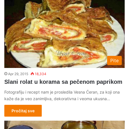
Pite
Apr 29, 2015
18,334
Slani rolat u korama sa pečenom paprikom
Fotografiju i recept nam je prosledila Vesna Ćeran, za koji ona
kaže da je veo zanimljiva, dekorativna i veoma ukusna…
Pročitaj sve