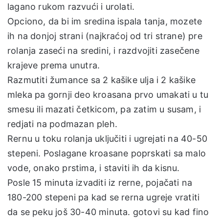
lagano rukom razvući i urolati.
Opciono, da bi im sredina ispala tanja, mozete
ih na donjoj strani (najkraćoj od tri strane) pre
rolanja zaseći na sredini, i razdvojiti zasečene
krajeve prema unutra.
Razmutiti žumance sa 2 kašike ulja i 2 kašike
mleka pa gornji deo kroasana prvo umakati u tu
smesu ili mazati četkicom, pa zatim u susam, i
redjati na podmazan pleh.
Rernu u toku rolanja uključiti i ugrejati na 40-50
stepeni. Poslagane kroasane poprskati sa malo
vode, onako prstima, i staviti ih da kisnu.
Posle 15 minuta izvaditi iz rerne, pojačati na
180-200 stepeni pa kad se rerna ugreje vratiti
da se peku još 30-40 minuta. gotovi su kad fino