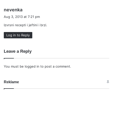
s
nevenka
a
Aug 3, 2013 at 7:21 pm
y
Izvrsni recepti i jeftini i brzi.
s
:
Log in to Reply
Leave a Reply
You must be
logged in
to post a comment.
Reklame