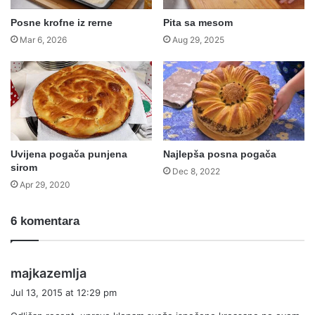
Posne krofne iz rerne
Pita sa mesom
Mar 6, 2026
Aug 29, 2025
Uvijena pogača punjena
Najlepša posna pogača
sirom
Dec 8, 2022
Apr 29, 2020
6 komentara
s
majkazemlja
a
Jul 13, 2015 at 12:29 pm
y