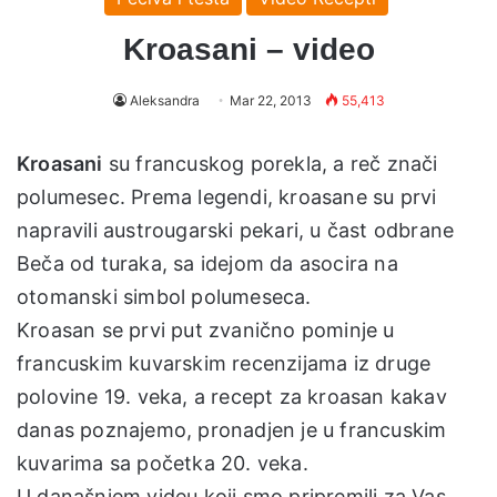
Kroasani – video
Aleksandra
Mar 22, 2013
55,413
Kroasani
su francuskog porekla, a reč znači
polumesec. Prema legendi, kroasane su prvi
napravili austrougarski pekari, u čast odbrane
Beča od turaka, sa idejom da asocira na
otomanski simbol polumeseca.
Kroasan se prvi put zvanično pominje u
francuskim kuvarskim recenzijama iz druge
polovine 19. veka, a recept za kroasan kakav
danas poznajemo, pronadjen je u francuskim
kuvarima sa početka 20. veka.
U današnjem videu koji smo pripremili za Vas,