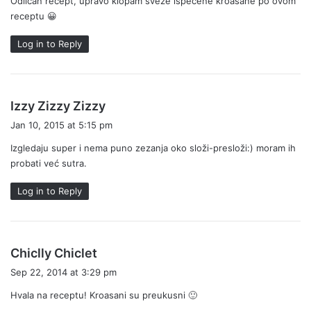
Odličan recept, upravo klopam sveže ispečene kroasane po ovom
s
receptu 😀
:
Log in to Reply
s
Izzy Zizzy Zizzy
a
Jan 10, 2015 at 5:15 pm
y
Izgledaju super i nema puno zezanja oko složi-presloži:) moram ih
s
probati već sutra.
:
Log in to Reply
s
Chiclly Chiclet
a
Sep 22, 2014 at 3:29 pm
y
Hvala na receptu! Kroasani su preukusni 🙂
s