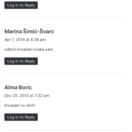
:
Log in to Reply
s
Marina Šimić-Švarc
a
Apr 1, 2014 at 6:39 pm
y
odlicni kroasani svaka cast
s
:
Log in to Reply
s
Alma Boric
a
Dec 25, 2013 at 7:22 pm
y
kroasani su divni
s
:
Log in to Reply