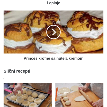
Lepinje
Princes
krofne
sa
nutela
kremom
Princes krofne sa nutela kremom
Slični recepti