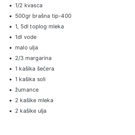
1/2 kvasca
500gr brašna tip-400
1, 5dl toplog mleka
1dl vode
malo ulja
2/3 margarina
1 kašika šećera
1 kašika soli
žumance
2 kašike mleka
2 kašike ulja