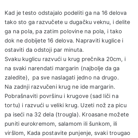
Kad je testo odstajalo podeliti ga na 16 delova
tako sto ga razvučete u dugačku veknu, i delite
ga na pola, pa zatim polovine na pola, i tako
dok ne dobijete 16 delova. Napraviti kuglice i
ostaviti da odstoji par minuta.
Svaku kuglicu razvući u krug prečnika 20cm, i
na svaki narendati margarin (najbolje da ga
zaledite), pa sve naslagati jedno na drugo.
Na zadnji razvučeni krug ne ide margarin.
Pobrašnaviti površinu i krugove (sad liči na
tortu) i razvući u veliki krug. Uzeti nož za picu
pa iseći na 32 dela (trougla). Kroasane možete
puniti eurokremom, salamom ili šunkom, ili
viršlom, Kada postavite punjenje, svaki trougao