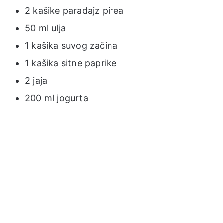
2 kašike paradajz pirea
50 ml ulja
1 kašika suvog začina
1 kašika sitne paprike
2 jaja
200 ml jogurta