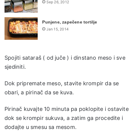
Sep 26, 2012
Punjene, zapečene tortilje
Jan 15, 2014
Spojiti sataraš ( od juče ) i dinstano meso i sve
sjediniti.
Dok pripremate meso, stavite krompir da se
obari, a pirinač da se kuva.
Pirinač kuvajte 10 minuta pa poklopite i ostavite
dok se krompir sukuva, a zatim ga procedite i
dodajte u smesu sa mesom.