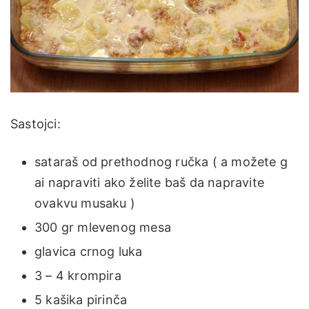
Sastojci:
sataraš od prethodnog ručka ( a možete g
ai napraviti ako želite baš da napravite
ovakvu musaku )
300 gr mlevenog mesa
glavica crnog luka
3 – 4 krompira
5 kašika pirinča