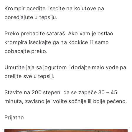
Krompir ocedite, isecite na kolutove pa
poredjajute u tepsiju.
Preko prebacite sataraš. Ako vam je ostlao
krompira iseckajte ga na kockice i i samo
pobacajte preko.
Umutite jaja sa jogurtom i dodajte malo vode pa
prelijte sve u tepsiji.
Stavite na 200 stepeni da se zapeče 30 – 45
minuta, zavisno jel volite sočnije ili bolje pečeno.
Prijatno.