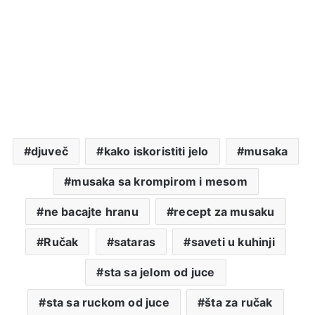
djuveč
kako iskoristiti jelo
musaka
musaka sa krompirom i mesom
ne bacajte hranu
recept za musaku
Ručak
sataras
saveti u kuhinji
sta sa jelom od juce
sta sa ruckom od juce
šta za ručak