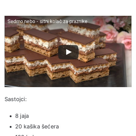
Sedmo nebo - sitni kolač za praznike
Sastojci:
8 jaja
20 kašika šećera