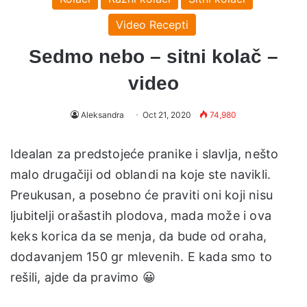
Video Recepti
Sedmo nebo – sitni kolač –
video
Aleksandra
Oct 21, 2020
74,980
Idealan za predstojeće pranike i slavlja, nešto
malo drugačiji od oblandi na koje ste navikli.
Preukusan, a posebno će praviti oni koji nisu
ljubitelji orašastih plodova, mada može i ova
keks korica da se menja, da bude od oraha,
dodavanjem 150 gr mlevenih. E kada smo to
rešili, ajde da pravimo 😀