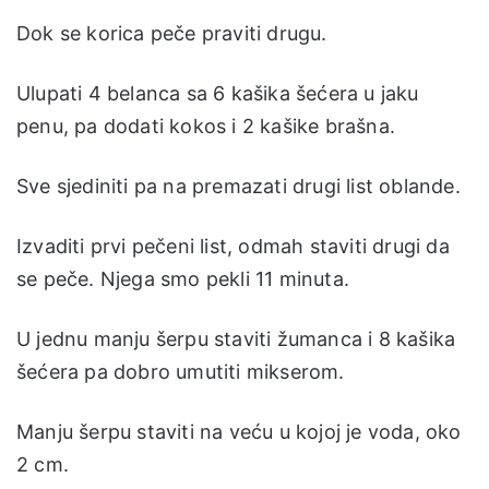
Dok se korica peče praviti drugu.
Ulupati 4 belanca sa 6 kašika šećera u jaku
penu, pa dodati kokos i 2 kašike brašna.
Sve sjediniti pa na premazati drugi list oblande.
Izvaditi prvi pečeni list, odmah staviti drugi da
se peče. Njega smo pekli 11 minuta.
U jednu manju šerpu staviti žumanca i 8 kašika
šećera pa dobro umutiti mikserom.
Manju šerpu staviti na veću u kojoj je voda, oko
2 cm.