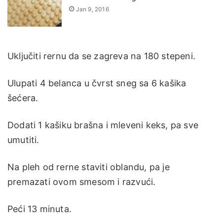
Jan 9, 2016
Uključiti rernu da se zagreva na 180 stepeni.
Ulupati 4 belanca u čvrst sneg sa 6 kašika
šećera.
Dodati 1 kašiku brašna i mleveni keks, pa sve
umutiti.
Na pleh od rerne staviti oblandu, pa je
premazati ovom smesom i razvući.
Peći 13 minuta.