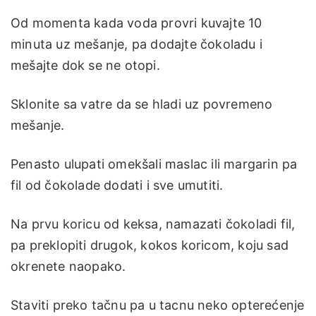
Od momenta kada voda provri kuvajte 10
minuta uz mešanje, pa dodajte čokoladu i
mešajte dok se ne otopi.
Sklonite sa vatre da se hladi uz povremeno
mešanje.
Penasto ulupati omekšali maslac ili margarin pa
fil od čokolade dodati i sve umutiti.
Na prvu koricu od keksa, namazati čokoladi fil,
pa preklopiti drugok, kokos koricom, koju sad
okrenete naopako.
Staviti preko tačnu pa u tacnu neko opterećenje