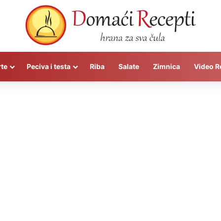
rte
Peciva i testa
Riba
Salate
Zimnica
Video R