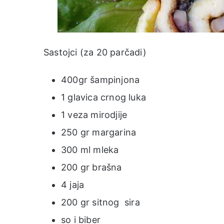
Sastojci (za 20 parčadi)
400gr šampinjona
1 glavica crnog luka
1 veza mirodjije
250 gr margarina
300 ml mleka
200 gr brašna
4 jaja
200 gr sitnog sira
so i biber