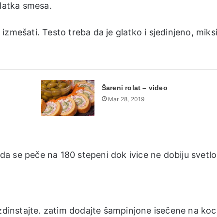
glatka smesa.
o izmešati. Testo treba da je glatko i sjedinjeno, miksi
Šareni rolat – video
Mar 28, 2019
e da se peče na 180 stepeni dok ivice ne dobiju svetlo
izdinstajte. zatim dodajte šampinjone isečene na koc