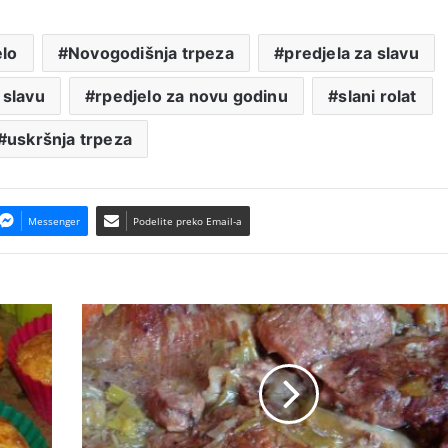
elo
Novogodišnja trpeza
predjela za slavu
 slavu
rpedjelo za novu godinu
slani rolat
uskršnja trpeza
Messenger
Podelite preko Email-a
Šnicle
sa
prazilukom