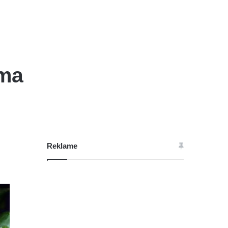
ima
Reklame
a