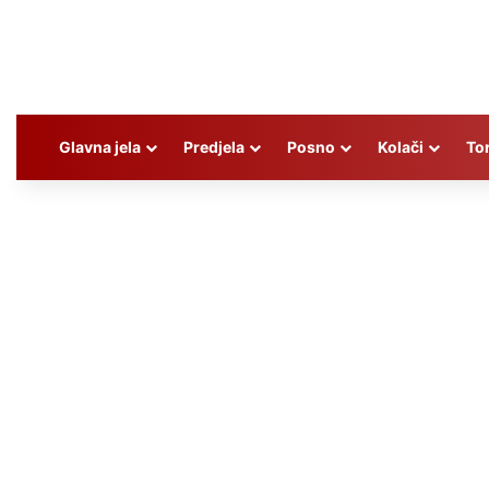
Glavna jela
Predjela
Posno
Kolači
To