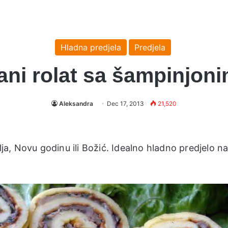
Hladna predjela
Predjela
ani rolat sa šampinjon
Aleksandra
Dec 17, 2013
21,520
lja, Novu godinu ili Božić. Idealno hladno predjelo n