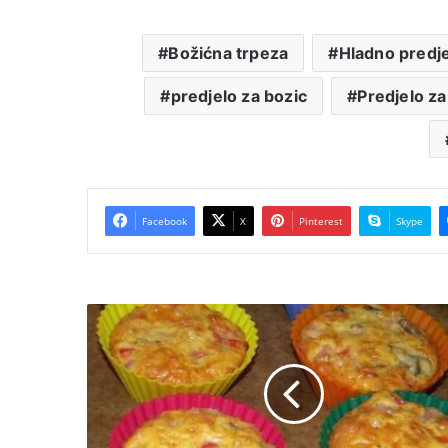
Božićna trpeza
Hladno predj
predjelo za bozic
Predjelo za
Facebook
X
Pinterest
Skype
Pica
mafini