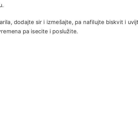
u.
ila, dodajte sir i izmešajte, pa nafilujte biskvit i uvij
 vremena pa isecite i poslužite.