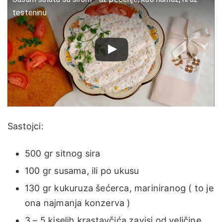
testeninu
Sastojci:
500 gr sitnog sira
100 gr susama, ili po ukusu
130 gr kukuruza šećerca, mariniranog ( to je
ona najmanja konzerva )
3 – 5 kiselih krastavčića zavisi od veličine