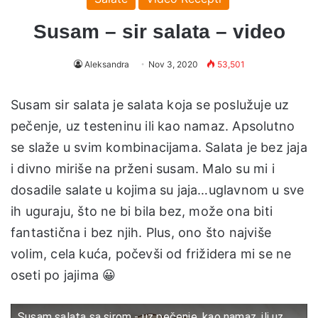
Susam – sir salata – video
Aleksandra
Nov 3, 2020
53,501
Susam sir salata je salata koja se poslužuje uz
pečenje, uz testeninu ili kao namaz. Apsolutno
se slaže u svim kombinacijama. Salata je bez jaja
i divno miriše na prženi susam. Malo su mi i
dosadile salate u kojima su jaja…uglavnom u sve
ih uguraju, što ne bi bila bez, može ona biti
fantastična i bez njih. Plus, ono što najviše
volim, cela kuća, počevši od frižidera mi se ne
oseti po jajima 😀
Susam salata sa sirom - uz pečenje, kao namaz, ili uz