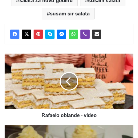
salata za novu godinu
susam salata
susam sir salata
Rafaelo
oblande
-
video
Rafaelo oblande - video
Poslastičarski
krem