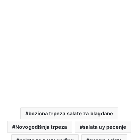
bozicna trpeza salate za blagdane
Novogodišnja trpeza
salata uy pecenje