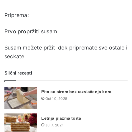
Priprema:
Prvo propržiti susam.
Susam možete pržiti dok pripremate sve ostalo i
seckate.
Slični recepti
Pita sa sirom bez razvlačenja kora
Oct 10, 2025
Letnja plazma torta
Jul 7, 2021