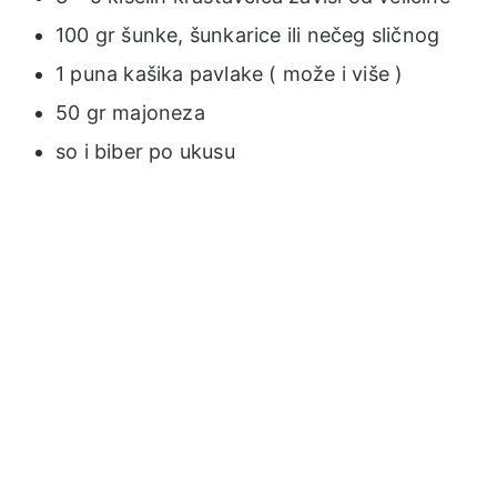
100 gr šunke, šunkarice ili nečeg sličnog
1 puna kašika pavlake ( može i više )
50 gr majoneza
so i biber po ukusu