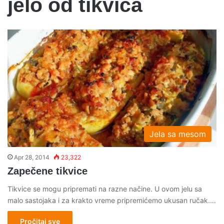
jelo od tikvica
Jela sa mesom
Apr 28, 2014
23,322
Zapečene tikvice
Tikvice se mogu pripremati na razne načine. U ovom jelu sa
malo sastojaka i za krakto vreme pripremićemo ukusan ručak.…
Pročitaj sve