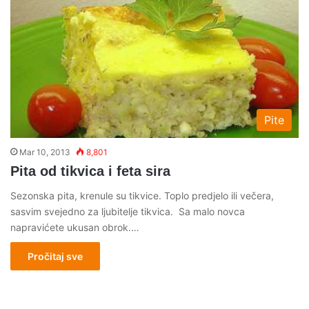
Pite
Mar 10, 2013
8,801
Pita od tikvica i feta sira
Sezonska pita, krenule su tikvice. Toplo predjelo ili večera,
sasvim svejedno za ljubitelje tikvica. Sa malo novca
napravićete ukusan obrok.…
Pročitaj sve