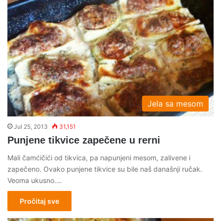
Jela sa mesom
Jul 25, 2013
31,151
Punjene tikvice zapečene u rerni
Mali čamćičići od tikvica, pa napunjeni mesom, zalivene i
zapečeno. Ovako punjene tikvice su bile naš današnji ručak.
Veoma ukusno.…
Pročitaj sve