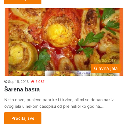
Glavna jela
Sep 15, 2013
5,087
Šarena basta
Nista novo, punjene paprike i tikvice, ali mi se dopao naziv
ovog jela u nekom casopisu od pre nekoliko godina.…
Pročitaj sve