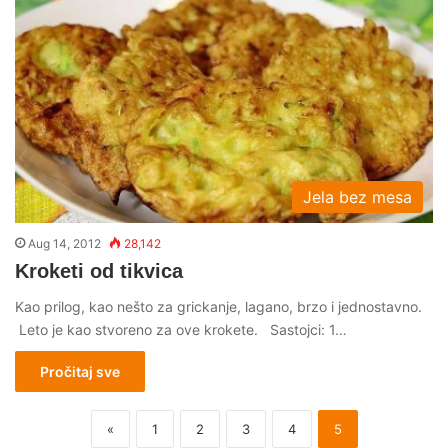
Jela bez mesa
Aug 14, 2012
28,142
Kroketi od tikvica
Kao prilog, kao nešto za grickanje, lagano, brzo i jednostavno.
Leto je kao stvoreno za ove krokete. Sastojci: 1…
Pročitaj sve
«
1
2
3
4
5