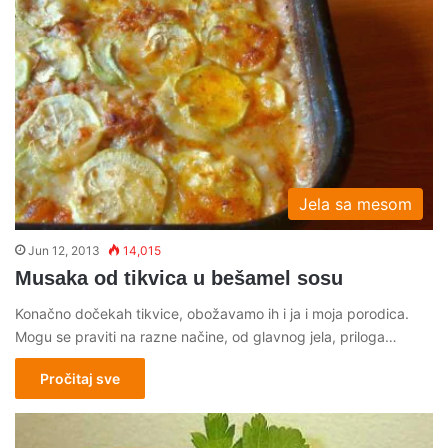
Jela sa mesom
Jun 12, 2013
14,015
Musaka od tikvica u bešamel sosu
Konačno dočekah tikvice, obožavamo ih i ja i moja porodica.
Mogu se praviti na razne načine, od glavnog jela, priloga…
Pročitaj sve