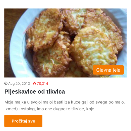
Glavna jela
Aug 20, 2013
78,314
Pljeskavice od tikvica
Moja majka u svojoj maloj basti iza kuce gaji od svega po malo.
Izmedju ostalog, ima one dugacke tikvice, koje…
Pročitaj sve