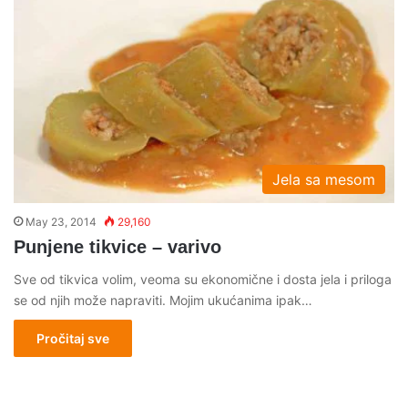
Jela sa mesom
May 23, 2014
29,160
Punjene tikvice – varivo
Sve od tikvica volim, veoma su ekonomične i dosta jela i priloga
se od njih može napraviti. Mojim ukućanima ipak…
Pročitaj sve