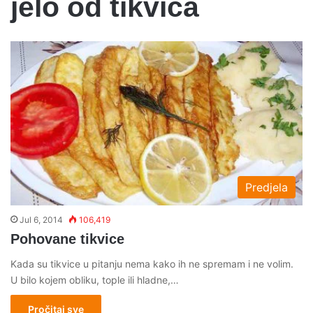
jelo od tikvica
Predjela
Jul 6, 2014
106,419
Pohovane tikvice
Kada su tikvice u pitanju nema kako ih ne spremam i ne volim.
U bilo kojem obliku, tople ili hladne,…
Pročitaj sve