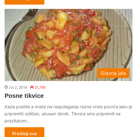
Glavna jela
Jul 2, 2014
51,790
Posne tikvice
Kada postite a imate na raspolaganju razne vrste povrća lako je
pripremiti odličan, ukusan obrok. Tikvice smo pripremili sa
prazilukom…
Pročitaj sve