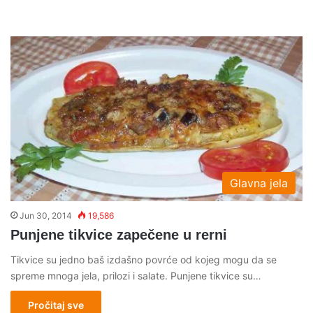
Glavna jela
Jun 30, 2014
19,586
Punjene tikvice zapečene u rerni
Tikvice su jedno baš izdašno povrće od kojeg mogu da se
spreme mnoga jela, prilozi i salate. Punjene tikvice su…
Pročitaj sve