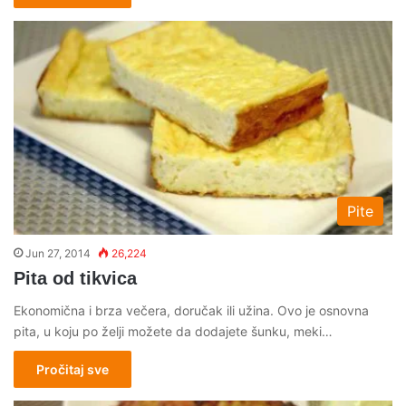
Pite
Jun 27, 2014
26,224
Pita od tikvica
Ekonomična i brza večera, doručak ili užina. Ovo je osnovna
pita, u koju po želji možete da dodajete šunku, meki…
Pročitaj sve