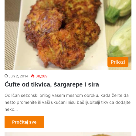
Prilozi
Jun 2, 2014
38,289
Ćufte od tikvica, šargarepe i sira
Odličan sezonski prilog vasem mesnom obroku. kada želite da
nešto promenite ili vaši ukućani nisu baš ljubitelji tikvica dodajte
neko…
Pročitaj sve