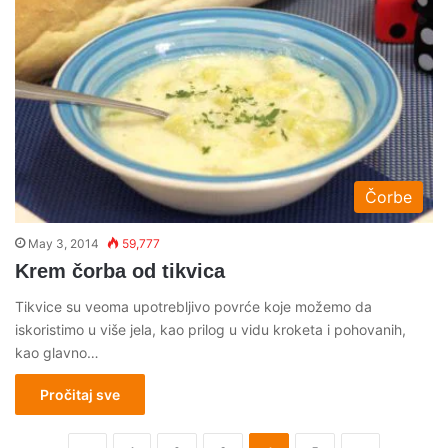
Čorbe
May 3, 2014
59,777
Krem čorba od tikvica
Tikvice su veoma upotrebljivo povrće koje možemo da
iskoristimo u više jela, kao prilog u vidu kroketa i pohovanih,
kao glavno…
Pročitaj sve