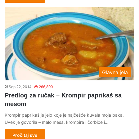
Glavna jela
Sep 22, 2014
266,890
Predlog za ručak – Krompir paprikaš sa
mesom
Krompir paprikaš je jelo koje je najčešće kuvala moja baka.
Uvek je govorila – malo mesa, krompira i čorbice i…
Pročitaj sve