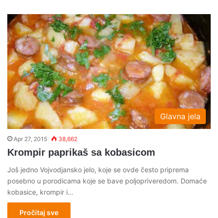
Glavna jela
Apr 27, 2015
38,662
Krompir paprikaš sa kobasicom
Još jedno Vojvodjansko jelo, koje se ovde često priprema
posebno u porodicama koje se bave poljopriveredom. Domaće
kobasice, krompir i…
Pročitaj sve