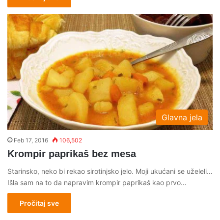
Glavna jela
Feb 17, 2016
106,502
Krompir paprikaš bez mesa
Starinsko, neko bi rekao sirotinjsko jelo. Moji ukućani se uželeli…
Išla sam na to da napravim krompir paprikaš kao prvo…
Pročitaj sve