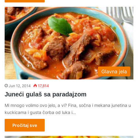
Glavna jela
Jun 12, 2014
17,814
Juneći gulaš sa paradajzom
Mi mnogo volimo ovo jelo, a vi? Fina, sočna i mekana junetina u
kuckicama i gusta čorba od luka i…
Pročitaj sve