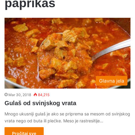
paprikaš
Glavna jela
Mar 30, 2018
84,215
Gulaš od svinjskog vrata
Mnogo ukusniji gulaš je ako se priprema sa mesom od svinjskog
vrata nego od buta ili plećke. Meso je rastresitije…
Pročitaj sve