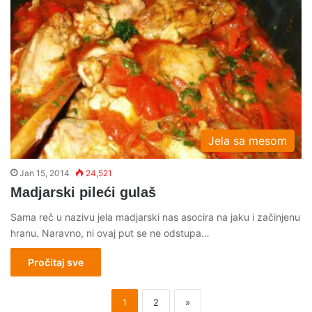
Jela sa mesom
Jan 15, 2014
24,521
Madjarski pileći gulaš
Sama reč u nazivu jela madjarski nas asocira na jaku i začinjenu
hranu. Naravno, ni ovaj put se ne odstupa…
Pročitaj sve
1
2
»