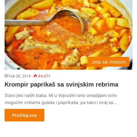
Jela sa mesom
Feb 26, 2014
44,071
Krompir paprikaš sa svinjskim rebrima
Staro jelo naših baka. Mi u Vojvodini smo omadjijani svim
mogućim vrstama gulaša i paprikaša, pa tako i ovaj sa…
Pročitaj sve