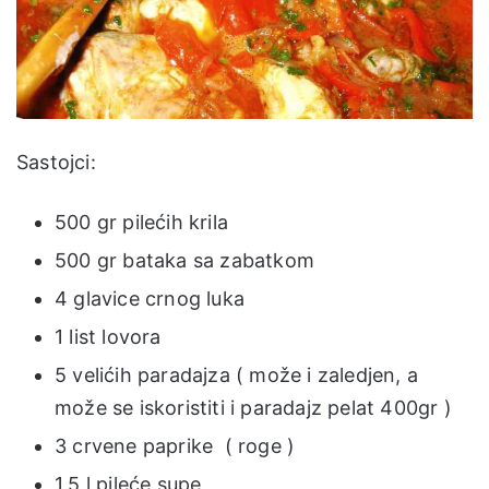
Sastojci:
500 gr pilećih krila
500 gr bataka sa zabatkom
4 glavice crnog luka
1 list lovora
5 velićih paradajza ( može i zaledjen, a
može se iskoristiti i paradajz pelat 400gr )
3 crvene paprike ( roge )
1,5 l pileće supe