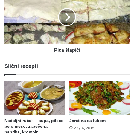
Pica štapići
Slični recepti
Nedeljni ručak – supa, pileće
Jaretina sa lukom
belo meso, zapečena
May 4, 2015
paprika, krompir