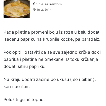
Šnicle sa senfom
Jul 2, 2014
Kada piletina promeni boju iz roze u belu dodati
isečenu papriku na krupnije kocke, pa paradajz.
Poklopiti i ostaviti da se sve zajedno krčka dok i
paprika i piletina ne omekane. U toku krčkanja
dodati sitnu papriku.
Na kraju dodati začine po ukusu ( so i biber ),
kari i peršun.
Polužiti gulaš topao.