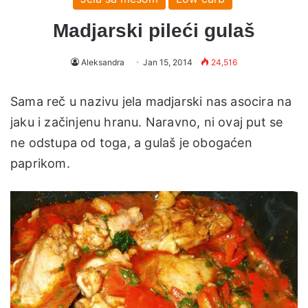
Madjarski pileći gulaš
Aleksandra
Jan 15, 2014
24,516
Sama reč u nazivu jela madjarski nas asocira na
jaku i začinjenu hranu. Naravno, ni ovaj put se
ne odstupa od toga, a gulaš je obogaćen
paprikom.