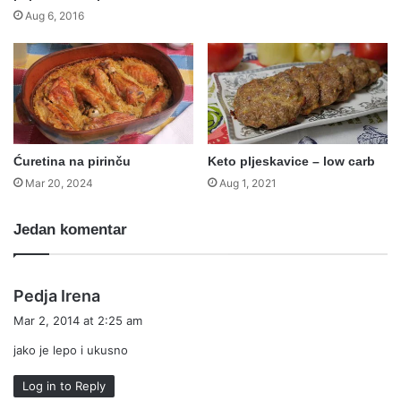
Aug 6, 2016
Ćuretina na pirinču
Keto pljeskavice – low carb
Mar 20, 2024
Aug 1, 2021
Jedan komentar
s
Pedja Irena
a
Mar 2, 2014 at 2:25 am
y
jako je lepo i ukusno
s
:
Log in to Reply