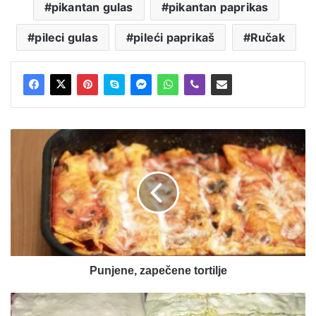
pikantan gulas
pikantan paprikas
pileci gulas
pileći paprikaš
Ručak
Punjene,
zapečene
tortilje
Punjene, zapečene tortilje
Pica
štapići