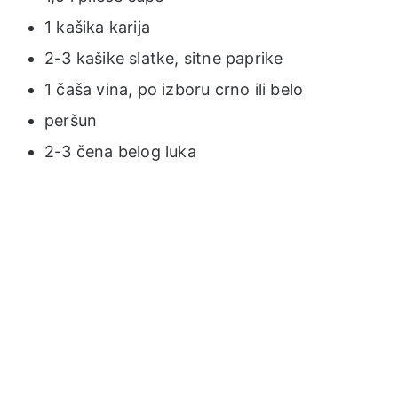
1 kašika karija
2-3 kašike slatke, sitne paprike
1 čaša vina, po izboru crno ili belo
peršun
2-3 čena belog luka