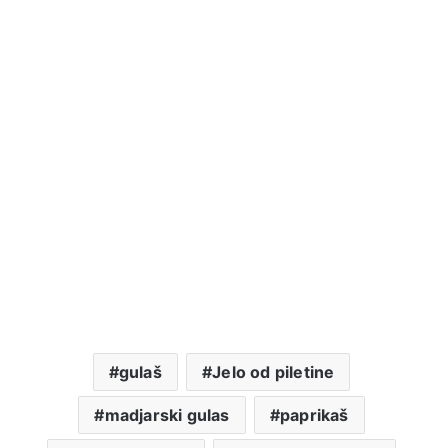
gulaš
Jelo od piletine
madjarski gulas
paprikaš