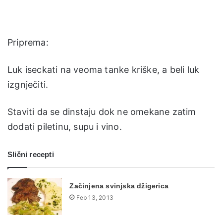
Priprema:
Luk iseckati na veoma tanke kriške, a beli luk
izgnječiti.
Staviti da se dinstaju dok ne omekane zatim
dodati piletinu, supu i vino.
Slični recepti
Začinjena svinjska džigerica
Feb 13, 2013