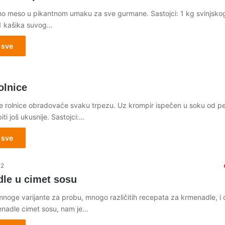
no meso u pikantnom umaku za sve gurmane. Sastojci: 1 kg svinjsko
 1 kašika suvog…
 sve
3
olnice
e rolnice obradovaće svaku trpezu. Uz krompir ispečen u soku od p
iti još ukusnije. Sastojci:…
 sve
12
le u cimet sosu
mnoge varijante za probu, mnogo različitih recepata za krmenadle, i 
nadle cimet sosu, nam je…