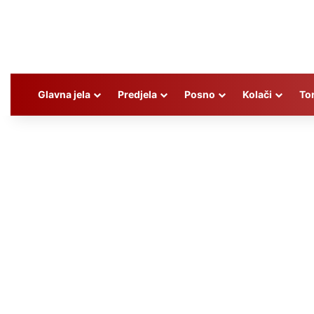
Glavna jela
Predjela
Posno
Kolači
To