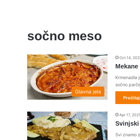
sočno meso
Oct 14, 20
Mekane 
Krmenadla j
sočno parč
Glavna jela
Pročitaj
Apr 17, 202
Svinjski
Svi znamo za