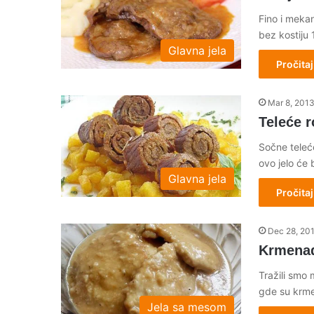
Fino i meka
bez kostiju
Glavna jela
Pročitaj
Mar 8, 201
Teleće r
Sočne teleć
ovo jelo će b
Glavna jela
Pročitaj
Dec 28, 20
Krmenad
Tražili smo 
gde su krme
Jela sa mesom