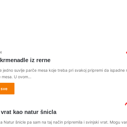
24
krmenadle iz rerne
e jedno suvlje parče mesa koje treba pri svakoj pripremi da ispadne 
e mesa. U ovom…
 sve
1
 vrat kao natur šnicla
 Natur šnicle pa sam na taj način pripremila i svinjski vrat. Mogu va