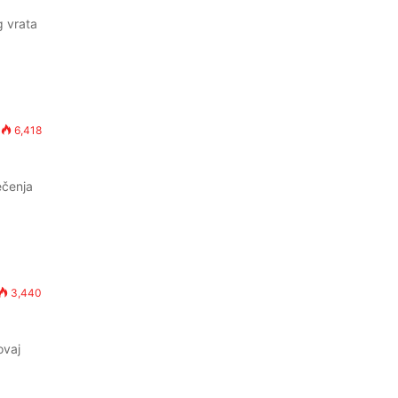
g vrata
6,418
ečenja
3,440
ovaj