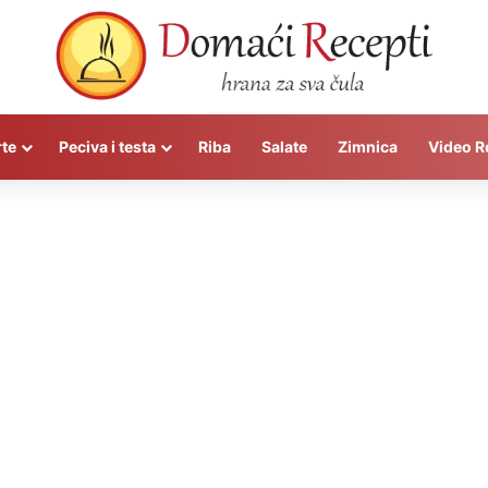
rte
Peciva i testa
Riba
Salate
Zimnica
Video R