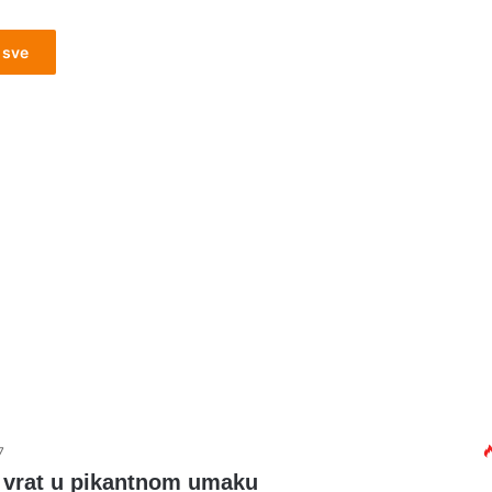
 sve
7
i vrat u pikantnom umaku