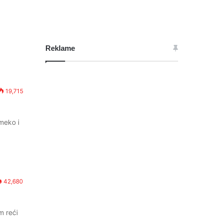
Reklame
19,715
meko i
42,680
m reći