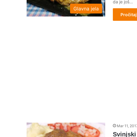
da je još…
Glavna jela
Pročitaj
Mar 11, 201
Svinjsk