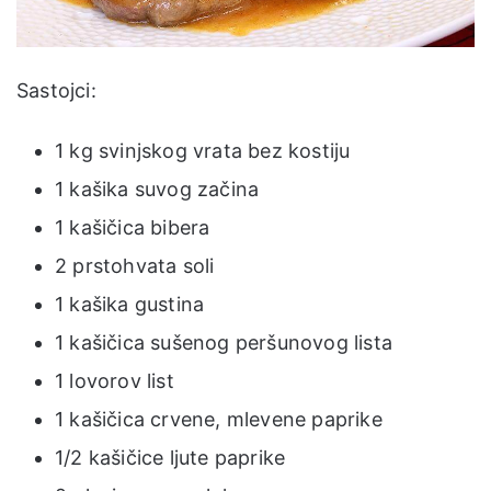
Sastojci:
1 kg svinjskog vrata bez kostiju
1 kašika suvog začina
1 kašičica bibera
2 prstohvata soli
1 kašika gustina
1 kašičica sušenog peršunovog lista
1 lovorov list
1 kašičica crvene, mlevene paprike
1/2 kašičice ljute paprike