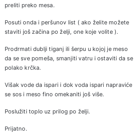
preliti preko mesa.
Posuti onda i peršunov list ( ako želite možete
staviti još začina po želji, one koje volite ).
Prodrmati dublji tiganj ili šerpu u kojoj je meso
da se sve pomeša, smanjiti vatru i ostaviti da se
polako krčka.
Višak vode da ispari i dok voda ispari napraviće
se sos i meso fino omekaniti još više.
Poslužiti toplo uz prilog po želji.
Prijatno.