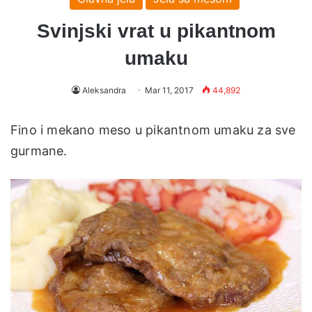
Svinjski vrat u pikantnom
umaku
Aleksandra
Mar 11, 2017
44,892
Fino i mekano meso u pikantnom umaku za sve
gurmane.