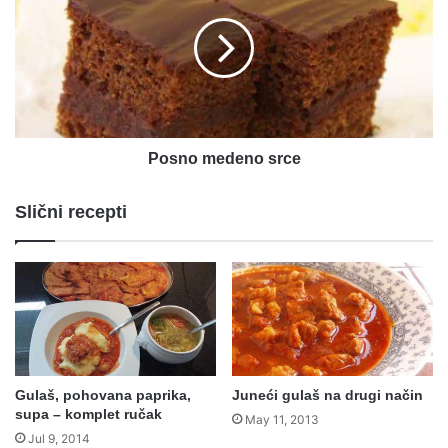
srce
Posno medeno srce
Slični recepti
Gulaš, pohovana paprika,
Juneći gulaš na drugi način
supa – komplet ručak
May 11, 2013
Jul 9, 2014