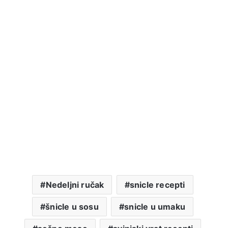
Nedeljni ručak
snicle recepti
šnicle u sosu
snicle u umaku