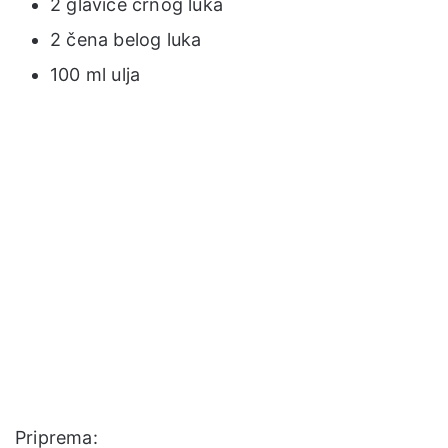
2 glavice crnog luka
2 čena belog luka
100 ml ulja
Priprema: