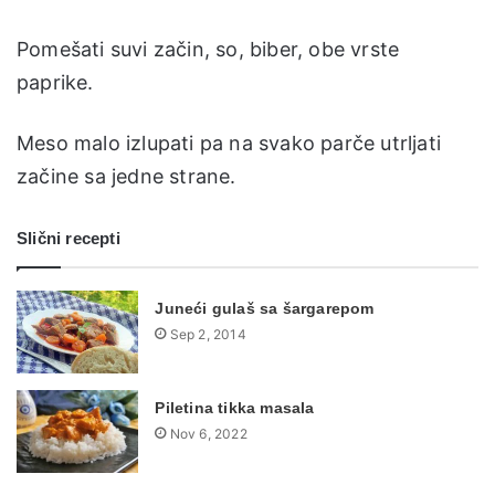
Pomešati suvi začin, so, biber, obe vrste
paprike.
Meso malo izlupati pa na svako parče utrljati
začine sa jedne strane.
Slični recepti
Juneći gulaš sa šargarepom
Sep 2, 2014
Piletina tikka masala
Nov 6, 2022