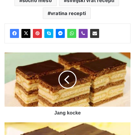
sočno meso
svinjski vrat recepti
vratina recepti
Jang
kocke
Jang kocke
Posno
medeno