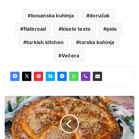
bosanska kuhinja
doručak
flatbread
kiselo testo
pide
turkish kitchen
turska kuhinja
Večera
Pamuk
pogača
-
video