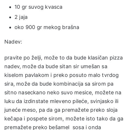
10 gr suvog kvasca
2 jaja
oko 900 gr mekog brašna
Nadev:
pravite po želji, može to da bude klasičan pizza
nadev, može da bude sitan sir umešan sa
kiselom pavlakom i preko posuto malo tvrdog
sira, može da bude kombinacija sa sirom pa
sitno naseckano neko suvo mesice, možete na
luku da izdinstate mleveno pileće, svinjasko ili
juneće meso, pa da ga premažete preko sloja
kečapa i pospete sirom, možete isto tako da ga
premažete preko bešamel sosa i onda