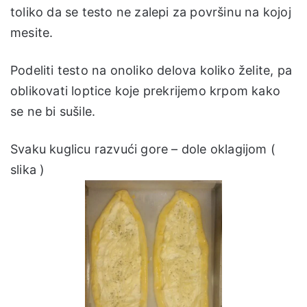
toliko da se testo ne zalepi za površinu na kojoj
mesite.
Podeliti testo na onoliko delova koliko želite, pa
oblikovati loptice koje prekrijemo krpom kako
se ne bi sušile.
Svaku kuglicu razvući gore – dole oklagijom (
slika )