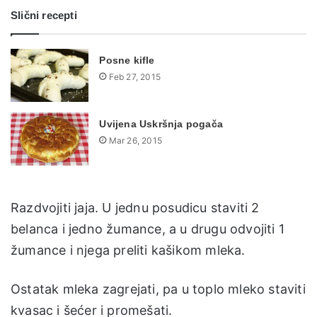
Slični recepti
Posne kifle
Feb 27, 2015
Uvijena Uskršnja pogača
Mar 26, 2015
Razdvojiti jaja. U jednu posudicu staviti 2
belanca i jedno žumance, a u drugu odvojiti 1
žumance i njega preliti kašikom mleka.
Ostatak mleka zagrejati, pa u toplo mleko staviti
kvasac i šećer i promešati.