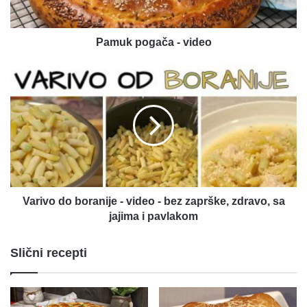
Pamuk pogača - video
Varivo
do
boranije
-
video
-
bez
zaprške,
zdravo,
sa
Varivo do boranije - video - bez zaprške, zdravo, sa
jajima
jajima i pavlakom
i
pavlakom
Slični recepti