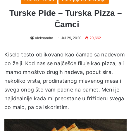
Turske Pide – Turska Pizza –
Čamci
Aleksandra
Jul 29, 2020
20,662
Kiselo testo oblikovano kao čamac sa nadevom
po želji. Kod nas se najčešće filuje kao pizza, ali
imamo mnoštvo drugih nadeva, poput sira,
nekoliko vrsta, prodinstanog mlevenog mesa i
svega onog što vam padne na pamet. Meni je
najidealnije kada mi preostane u frižideru svega
po malo, pa da iskoristim.