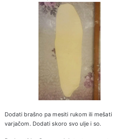
Dodati brašno pa mesiti rukom ili mešati
varjačom. Dodati skoro svo ulje i so.