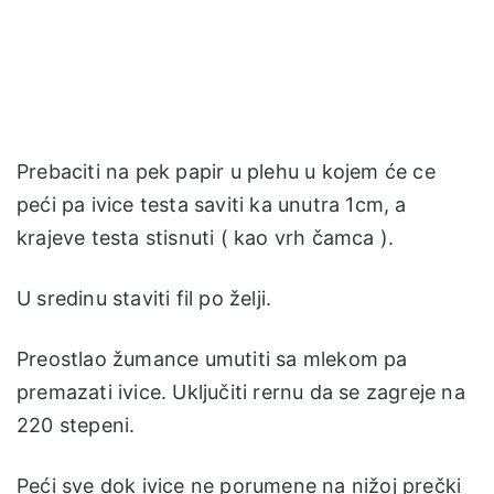
Prebaciti na pek papir u plehu u kojem će ce
peći pa ivice testa saviti ka unutra 1cm, a
krajeve testa stisnuti ( kao vrh čamca ).
U sredinu staviti fil po želji.
Preostlao žumance umutiti sa mlekom pa
premazati ivice. Uključiti rernu da se zagreje na
220 stepeni.
Peći sve dok ivice ne porumene na nižoj prečki