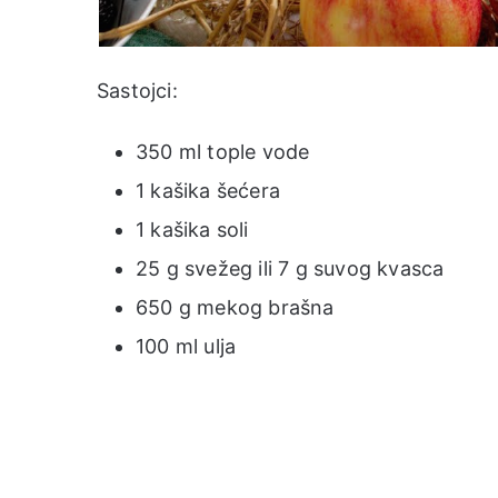
Sastojci:
350 ml tople vode
1 kašika šećera
1 kašika soli
25 g svežeg ili 7 g suvog kvasca
650 g mekog brašna
100 ml ulja