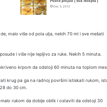
Posne projice ( dva recepta )
Dec 5, 2013
de, malo više od pola ulja, nekih 70 ml i sve mešati
posude i više nije lepljivo za ruke. Nekih 5 minuta.
i pokriveno krpom da odstoji 60 minuta na toplom mes
ti krug pa ga na radnoj površini istiskati rukom, ista
 28 do 30 cm.
oš malo rukom da dobije oblik i ostaviti da odstoji 30