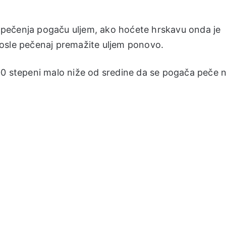
pečenja pogaču uljem, ako hoćete hrskavu onda je
osle pečenaj premažite uljem ponovo.
00 stepeni malo niže od sredine da se pogača peče 