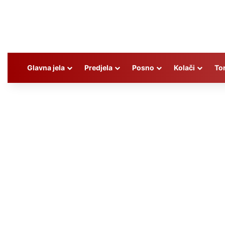
Glavna jela
Predjela
Posno
Kolači
To