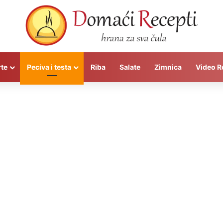
rte
Peciva i testa
Riba
Salate
Zimnica
Video R