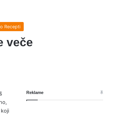
o Recepti
e veče
Reklame
š
no,
koji