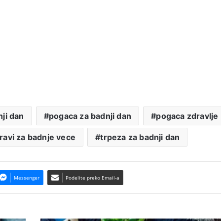
ji dan
pogaca za badnji dan
pogaca zdravlje
pravi za badnje vece
trpeza za badnji dan
Messenger
Podelite preko Email-a