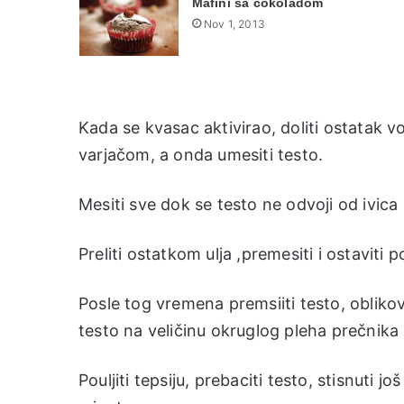
Mafini sa čokoladom
Nov 1, 2013
Kada se kvasac aktivirao, doliti ostatak vo
varjačom, a onda umesiti testo.
Mesiti sve dok se testo ne odvoji od ivica 
Preliti ostatkom ulja ,premesiti i ostavit
Posle tog vremena premsiiti testo, oblikova
testo na veličinu okruglog pleha prečnika
Pouljiti tepsiju, prebaciti testo, stisnuti j