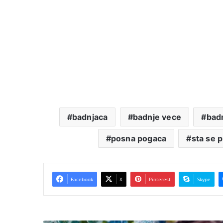
badnjaca
badnje vece
badn
posna pogaca
sta se 
Facebook
X
Pinterest
Skype