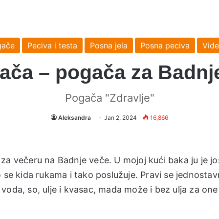
gače
Peciva i testa
Posna jela
Posna peciva
Vide
ača – pogača za Badnj
Pogača "Zdravlje"
Aleksandra
Jan 2, 2024
16,866
za večeru na Badnje veče. U mojoj kući baka ju je jo
 se kida rukama i tako poslužuje. Pravi se jednostav
oda, so, ulje i kvasac, mada može i bez ulja za one 