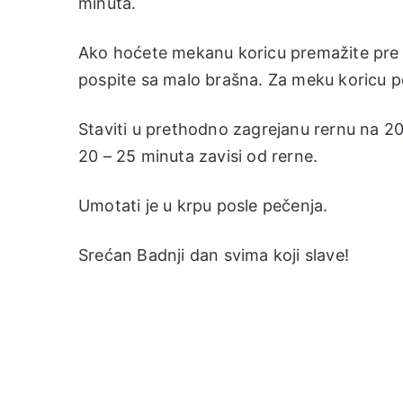
minuta.
Ako hoćete mekanu koricu premažite pre 
pospite sa malo brašna. Za meku koricu p
Staviti u prethodno zagrejanu rernu na 2
20 – 25 minuta zavisi od rerne.
Umotati je u krpu posle pečenja.
Srećan Badnji dan svima koji slave!