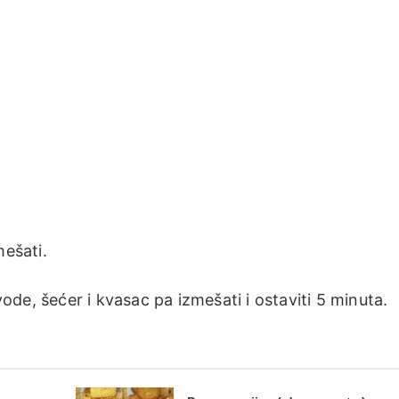
mešati.
 vode, šećer i kvasac pa izmešati i ostaviti 5 minuta.