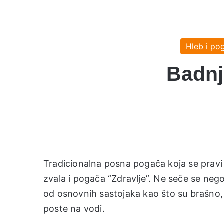
Hleb i po
Badnj
Tradicionalna posna pogača koja se pravi 
zvala i pogača “Zdravlje”. Ne seče se nego
od osnovnih sastojaka kao što su brašno, v
poste na vodi.