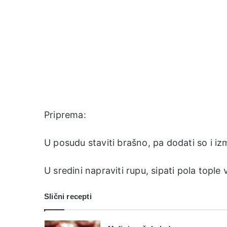
Priprema:
U posudu staviti brašno, pa dodati so i iz
U sredini napraviti rupu, sipati pola tople
Slični recepti