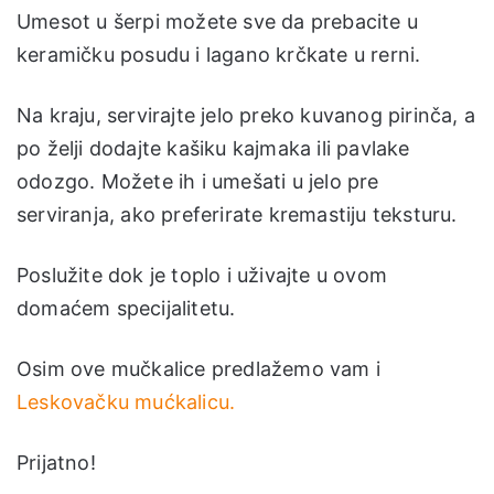
Umesot u šerpi možete sve da prebacite u
keramičku posudu i lagano krčkate u rerni.
Na kraju, servirajte jelo preko kuvanog pirinča, a
po želji dodajte kašiku kajmaka ili pavlake
odozgo. Možete ih i umešati u jelo pre
serviranja, ako preferirate kremastiju teksturu.
Poslužite dok je toplo i uživajte u ovom
domaćem specijalitetu.
Osim ove mučkalice predlažemo vam i
Leskovačku mućkalicu.
Prijatno!