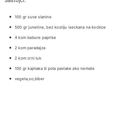
Sastojci:
100 gr suve slanine
500 gr junetine, bez kostiju iseckana na kockice
4 kom babure paprike
2 kom paradajza
2 kom crni luk
100 gr kajmaka ili pola pavlake ako nemate
vegeta,so,biber