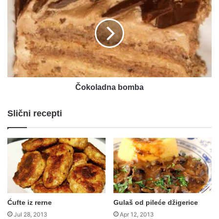
bomba
Čokoladna bomba
Slični recepti
Ćufte iz rerne
Gulaš od pileće džigerice
Jul 28, 2013
Apr 12, 2013