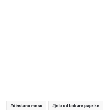
dinstano meso
jelo od babure paprike