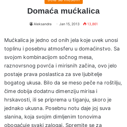
Domaća mućkalica
Aleksandra
Jan 15, 2013
13,861
Mućkalica je jedno od onih jela koje uvek unosi
toplinu i posebnu atmosferu u domaćinstvo. Sa
svojom kombinacijom sočnog mesa,
raznovrsnog povrća i mirisnih začina, ovo jelo
postaje prava poslastica za sve ljubitelje
bogatog ukusa. Bilo da se meso peče na roštilju,
čime dobija dodatnu dimenziju mirisa i
hrskavosti, ili se priprema u tiganju, skoro je
jednako ukusna. Posebnu notu daje joj suva
slanina, koja svojim dimljenim tonovima
obogaćuje svaki zalogaj. Spremite se za