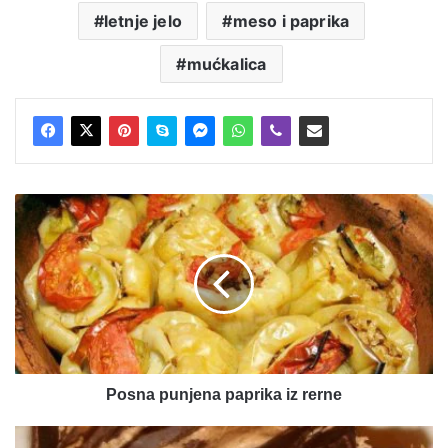
letnje jelo
meso i paprika
mućkalica
Posna
punjena
paprika
iz
rerne
Posna punjena paprika iz rerne
Čokoladna