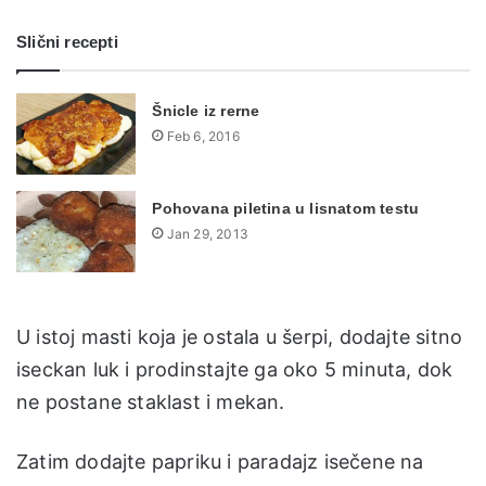
Slični recepti
Šnicle iz rerne
Feb 6, 2016
Pohovana piletina u lisnatom testu
Jan 29, 2013
U istoj masti koja je ostala u šerpi, dodajte sitno
iseckan luk i prodinstajte ga oko 5 minuta, dok
ne postane staklast i mekan.
Zatim dodajte papriku i paradajz isečene na