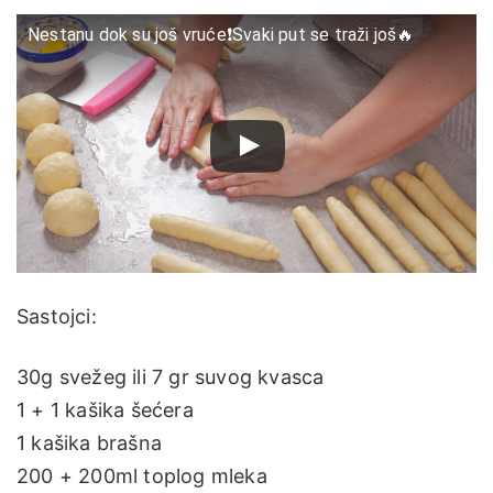
Nestanu dok su još vruće❗Svaki put se traži još🔥
Sastojci:
30g svežeg ili 7 gr suvog kvasca
1 + 1 kašika šećera
1 kašika brašna
200 + 200ml toplog mleka