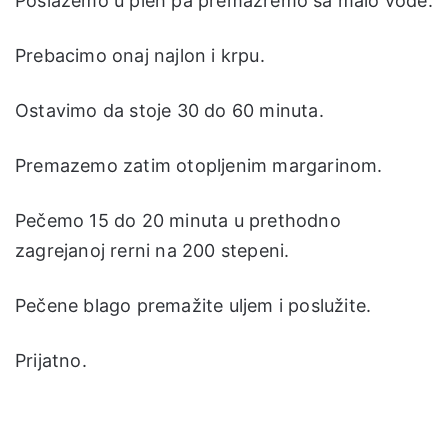
Poslažemo u pleh pa premažremo sa malo vode.
Prebacimo onaj najlon i krpu.
Ostavimo da stoje 30 do 60 minuta.
Premazemo zatim otopljenim margarinom.
Pečemo 15 do 20 minuta u prethodno
zagrejanoj rerni na 200 stepeni.
Pečene blago premažite uljem i poslužite.
Prijatno.