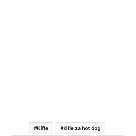
Kifle
kifle za hot dog