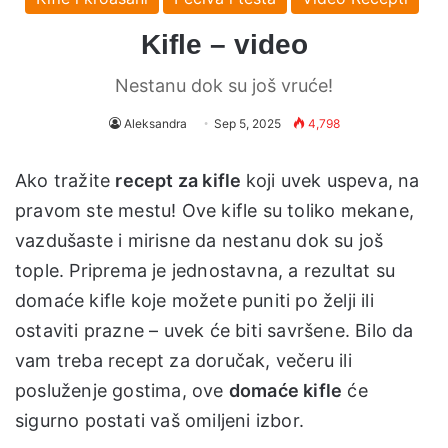
Kifle – video
Nestanu dok su još vruće!
Aleksandra
Sep 5, 2025
4,798
Ako tražite
recept za kifle
koji uvek uspeva, na
pravom ste mestu! Ove kifle su toliko mekane,
vazdušaste i mirisne da nestanu dok su još
tople. Priprema je jednostavna, a rezultat su
domaće kifle koje možete puniti po želji ili
ostaviti prazne – uvek će biti savršene. Bilo da
vam treba recept za doručak, večeru ili
posluženje gostima, ove
domaće kifle
će
sigurno postati vaš omiljeni izbor.