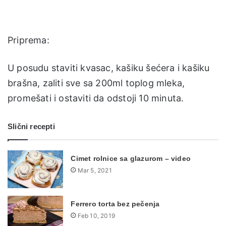
Priprema:
U posudu staviti kvasac, kašiku šećera i kašiku
brašna, zaliti sve sa 200ml toplog mleka,
promešati i ostaviti da odstoji 10 minuta.
Slični recepti
Cimet rolnice sa glazurom – video
Mar 5, 2021
Ferrero torta bez pečenja
Feb 10, 2019