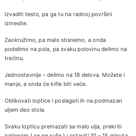
Izvaditi testo, pa ga tu na radnoj površini
izmesite.
Zaokružimo, pa malo stisnemo, a onda
podelimo na pola, pa svaku polovinu delimo na
trećinu.
Jednostavnije – delimo na 18 delova. Možete i
manje, a onda će kifle biti veće.
Oblikovati loptice i poslagati ih na podmazan
uljem deo stola.
Svaku lopticu premazati sa malo ulja, prekriti
najlonom ( se ne suše ) i ostaviti 10 – 15 minuta