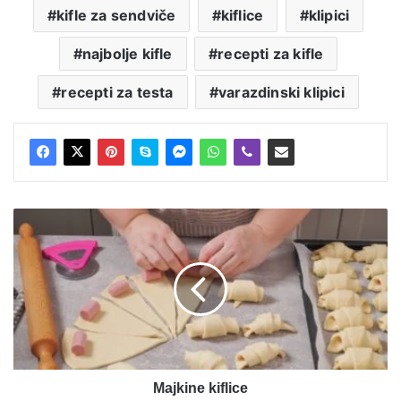
kifle za sendviče
kiflice
klipici
najbolje kifle
recepti za kifle
recepti za testa
varazdinski klipici
Majkine
kiflice
Majkine kiflice