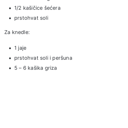
1/2 kašičice šećera
prstohvat soli
Za knedle:
1 jaje
prstohvat soli i peršuna
5 – 6 kašika griza