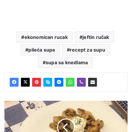
ekonomican rucak
jeftin ručak
pileća supa
recept za supu
supa sa knedlama
Pileće
ćufte