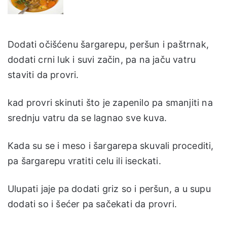
Dodati očišćenu šargarepu, peršun i paštrnak,
dodati crni luk i suvi začin, pa na jaču vatru
staviti da provri.
kad provri skinuti što je zapenilo pa smanjiti na
srednju vatru da se lagnao sve kuva.
Kada su se i meso i šargarepa skuvali procediti,
pa šargarepu vratiti celu ili iseckati.
Ulupati jaje pa dodati griz so i peršun, a u supu
dodati so i šećer pa sačekati da provri.