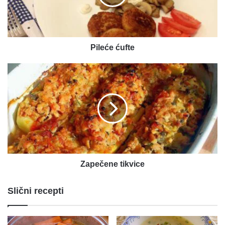
Pileće ćufte
Zapečene
tikvice
Zapečene tikvice
Slični recepti