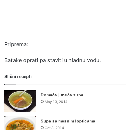
Priprema:
Batake oprati pa staviti u hladnu vodu.
Slični recepti
Domaća juneća supa
May 13, 2014
Supa sa mesnim lopticama
Oct 8, 2014