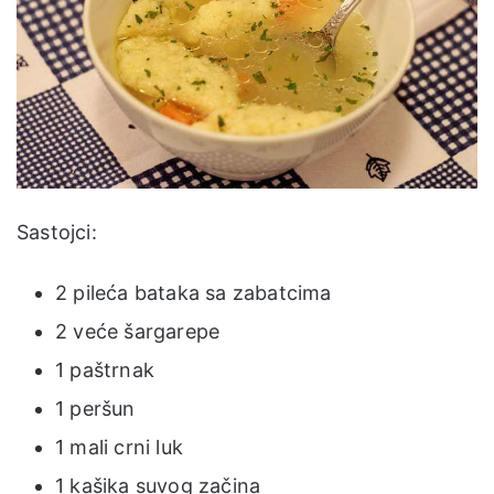
Sastojci:
2 pileća bataka sa zabatcima
2 veće šargarepe
1 paštrnak
1 peršun
1 mali crni luk
1 kašika suvog začina