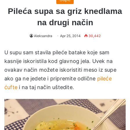
Pileća supa sa griz knedlama
na drugi način
Aleksandra
Apr 25, 2014
30,442
U supu sam stavila pileće batake koje sam
kasnije iskoristila kod glavnog jela. Uvek na
ovakav način možete iskoristiti meso iz supe
ako ga ne jedete i pripremite odlične
pileće
ćufte
i na taj način uštedite.