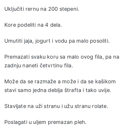
Uključiti rernu na 200 stepeni.
Kore podeliti na 4 dela.
Umutiti jaja, jogurt i vodu pa malo posoliti.
Premazati svaku koru sa malo ovog fila, pa na
zadnju naneti četvrtinu fila.
Može da se razmaže a može i da se kašikom
stavi samo jedna deblja štrafta i tako uvije.
Stavljate na uži stranu i užu stranu rolate.
Poslagati u uljem premazan pleh.