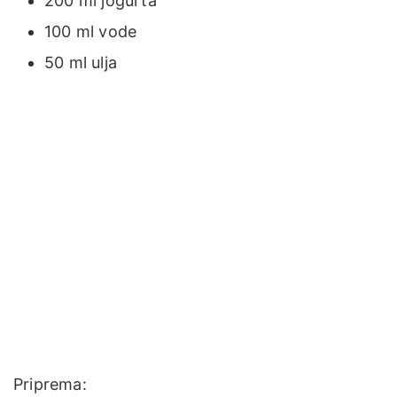
200 ml jogurta
100 ml vode
50 ml ulja
Priprema: