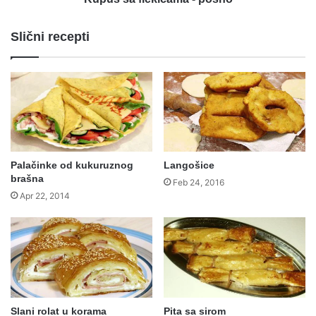
Slični recepti
Palačinke od kukuruznog
Langošice
brašna
Feb 24, 2016
Apr 22, 2014
Slani rolat u korama
Pita sa sirom