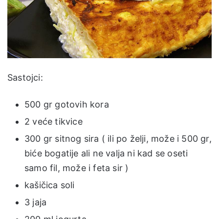
Sastojci:
500 gr gotovih kora
2 veće tikvice
300 gr sitnog sira ( ili po želji, može i 500 gr,
biće bogatije ali ne valja ni kad se oseti
samo fil, može i feta sir )
kašičica soli
3 jaja