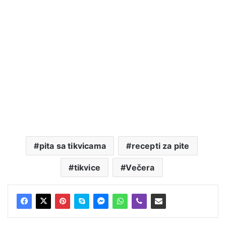
pita sa tikvicama
recepti za pite
tikvice
Večera