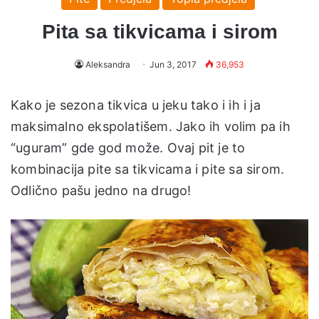
Pita sa tikvicama i sirom
Aleksandra
Jun 3, 2017
36,953
Kako je sezona tikvica u jeku tako i ih i ja
maksimalno ekspolatišem. Jako ih volim pa ih
“uguram” gde god može. Ovaj pit je to
kombinacija pite sa tikvicama i pite sa sirom.
Odlično pašu jedno na drugo!