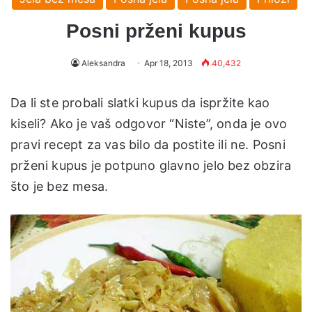
Posni prženi kupus
Aleksandra
Apr 18, 2013
40,432
Da li ste probali slatki kupus da ispržite kao
kiseli? Ako je vaš odgovor “Niste”, onda je ovo
pravi recept za vas bilo da postite ili ne. Posni
prženi kupus je potpuno glavno jelo bez obzira
što je bez mesa.