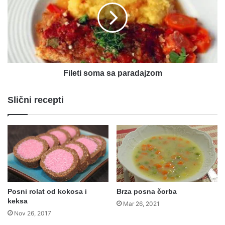
paradajzom
Fileti soma sa paradajzom
Slični recepti
Posni rolat od kokosa i
Brza posna čorba
keksa
Mar 26, 2021
Nov 26, 2017