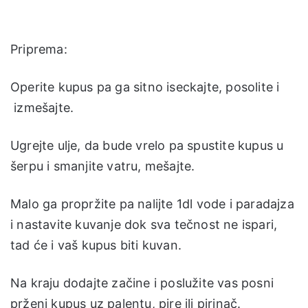
Priprema:
Operite kupus pa ga sitno iseckajte, posolite i
izmešajte.
Ugrejte ulje, da bude vrelo pa spustite kupus u
šerpu i smanjite vatru, mešajte.
Malo ga propržite pa nalijte 1dl vode i paradajza
i nastavite kuvanje dok sva tečnost ne ispari,
tad će i vaš kupus biti kuvan.
Na kraju dodajte začine i poslužite vas posni
prženi kupus uz palentu, pire ili pirinač.