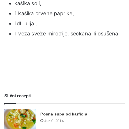
kašika soli,
1 kašika crvene paprike,
1dl ulja ,
1 veza sveže mirođije, seckana ili osušena
Slični recepti
Posna supa od karfiola
Jun 9, 2014