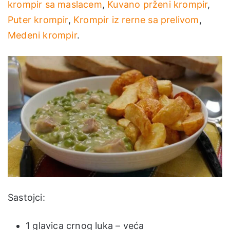
krompir sa maslacem
,
Kuvano prženi krompir
,
Puter krompir
,
Krompir iz rerne sa prelivom
,
Medeni krompir
.
Sastojci:
1 glavica crnog luka – veća