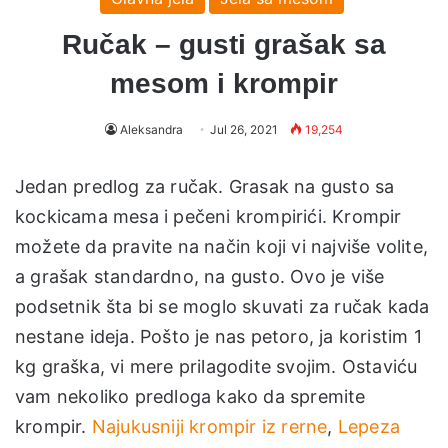
Ručak – gusti grašak sa
mesom i krompir
Aleksandra
Jul 26, 2021
19,254
Jedan predlog za ručak. Grasak na gusto sa
kockicama mesa i pečeni krompirići. Krompir
možete da pravite na način koji vi najviše volite,
a grašak standardno, na gusto. Ovo je više
podsetnik šta bi se moglo skuvati za ručak kada
nestane ideja. Pošto je nas petoro, ja koristim 1
kg graška, vi mere prilagodite svojim. Ostaviću
vam nekoliko predloga kako da spremite
krompir.
Najukusniji krompir iz rerne
,
Lepeza