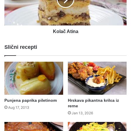
Kolač Atina
Slični recepti
Punjena paprika piletinom
Hrskava pikantna krilca iz
rerne
Aug 17, 2013
Jan 13, 2026