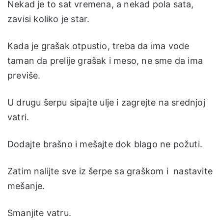
Nekad je to sat vremena, a nekad pola sata,
zavisi koliko je star.
Kada je grašak otpustio, treba da ima vode
taman da prelije grašak i meso, ne sme da ima
previše.
U drugu šerpu sipajte ulje i zagrejte na srednjoj
vatri.
Dodajte brašno i mešajte dok blago ne požuti.
Zatim nalijte sve iz šerpe sa graškom i nastavite
mešanje.
Smanjite vatru.