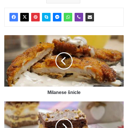
Milanese
šnicle
Milanese šnicle
Kolač
Atina