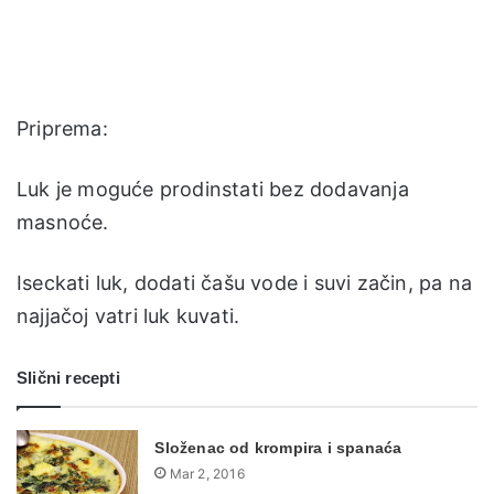
Priprema:
Luk je moguće prodinstati bez dodavanja
masnoće.
Iseckati luk, dodati čašu vode i suvi začin, pa na
najjačoj vatri luk kuvati.
Slični recepti
Složenac od krompira i spanaća
Mar 2, 2016