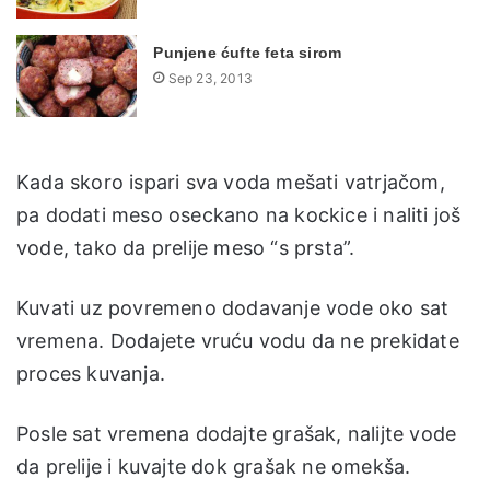
Punjene ćufte feta sirom
Sep 23, 2013
Kada skoro ispari sva voda mešati vatrjačom,
pa dodati meso oseckano na kockice i naliti još
vode, tako da prelije meso “s prsta”.
Kuvati uz povremeno dodavanje vode oko sat
vremena. Dodajete vruću vodu da ne prekidate
proces kuvanja.
Posle sat vremena dodajte grašak, nalijte vode
da prelije i kuvajte dok grašak ne omekša.