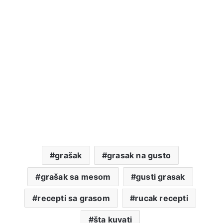
grašak
grasak na gusto
grašak sa mesom
gusti grasak
recepti sa grasom
rucak recepti
šta kuvati