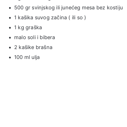
500 gr svinjskog ili junećeg mesa bez kostiju
1 kašika suvog začina ( ili so )
1 kg graška
malo soli i bibera
2 kašike brašna
100 ml ulja