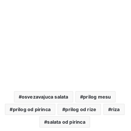
osvezavajuca salata
prilog mesu
prilog od pirinca
prilog od rize
riza
salata od pirinca