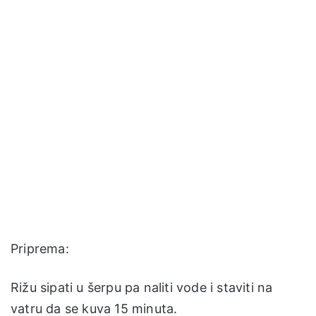
Priprema:
Rižu sipati u šerpu pa naliti vode i staviti na
vatru da se kuva 15 minuta.