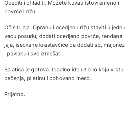
Ocediti i ohladiti. Možete kuvati istovremeno i
povrće i rižu.
Očisiti jaja. Opranu i ocedjenu rižu staviti u jednu
veću posudu, dodati ocedjeno povrće, rendana
jaja, iseckane krastavčiće pa dodati so, majonez
i pavlaku i sve izmešati.
Salatica je gotova. Idealno ide uz bilo koju vrstu
pečenja, piletinu i pohovano meso.
Prijatno.