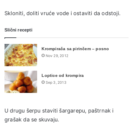
Skloniti, doliti vruće vode i ostaviti da odstoji.
Slični recepti
Krompirača sa pirinčem – posno
Nov 29, 2012
Loptice od krompira
Sep 3, 2013
U drugu šerpu staviti šargarepu, paštrnak i
grašak da se skuvaju.