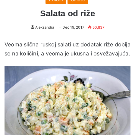
Salata od riže
Aleksandra
Dec 19, 2017
50,837
Veoma slična ruskoj salati uz dodatak riže dobija
se na količini, a veoma je ukusna i osvežavajuća.