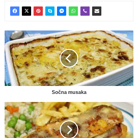
Sočna
musaka
Sočna musaka
Punjeno
belo
meso
dimljenim
mesom
i