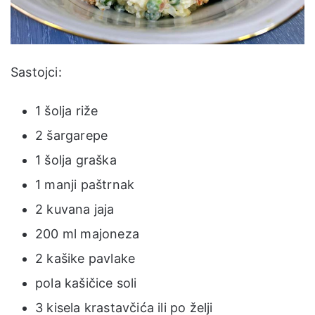
Sastojci:
1 šolja riže
2 šargarepe
1 šolja graška
1 manji paštrnak
2 kuvana jaja
200 ml majoneza
2 kašike pavlake
pola kašičice soli
3 kisela krastavčića ili po želji