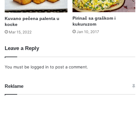
Pirinač sa graškom i
Kuvano pečena palenta u
kukuruzom
kocke
Jan 10, 2017
Mar 15, 2022
Leave a Reply
You must be
logged in
to post a comment.
Reklame