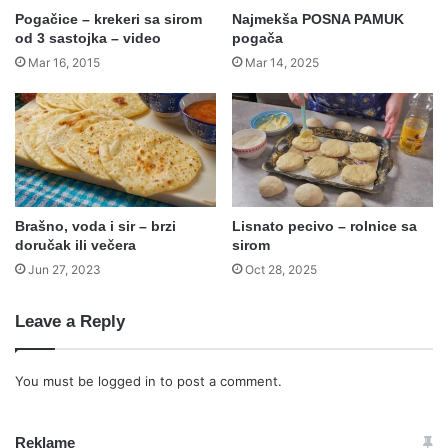
Pogačice – krekeri sa sirom
Najmekša POSNA PAMUK
od 3 sastojka – video
pogača
Mar 16, 2015
Mar 14, 2025
Brašno, voda i sir – brzi
Lisnato pecivo – rolnice sa
doručak ili večera
sirom
Jun 27, 2023
Oct 28, 2025
Leave a Reply
You must be
logged in
to post a comment.
Reklame