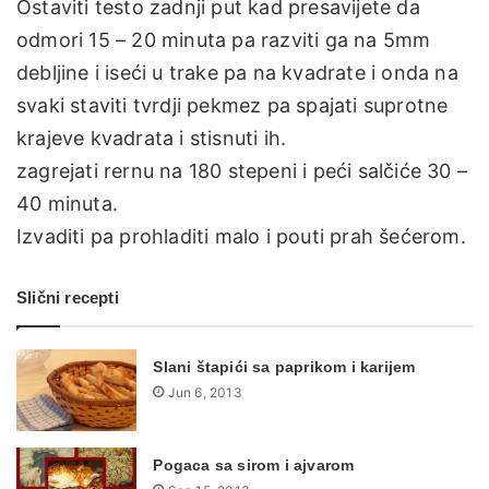
Ostaviti testo zadnji put kad presavijete da
odmori 15 – 20 minuta pa razviti ga na 5mm
debljine i iseći u trake pa na kvadrate i onda na
svaki staviti tvrdji pekmez pa spajati suprotne
krajeve kvadrata i stisnuti ih.
zagrejati rernu na 180 stepeni i peći salčiće 30 –
40 minuta.
Izvaditi pa prohladiti malo i pouti prah šećerom.
Slični recepti
Slani štapići sa paprikom i karijem
Jun 6, 2013
Pogaca sa sirom i ajvarom