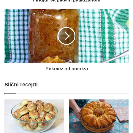
Pekmez
od
smokvi
Pekmez od smokvi
Slični recepti