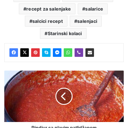
recept za salenjake
salarice
salcici recept
salenjaci
Starinski kolaci
Pindjur
sa
plavim
patlidžanom
Pindjur sa plavim patlidžanom