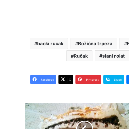
backi rucak
Božićna trpeza
Ručak
slani rolat
Facebook
X
Pinterest
Skype
Čoko-
karamel
torta