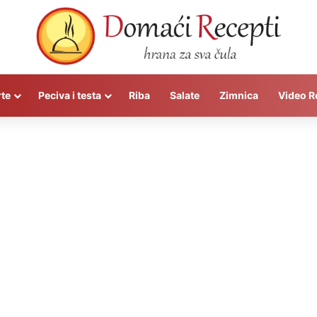
rte
Peciva i testa
Riba
Salate
Zimnica
Video R