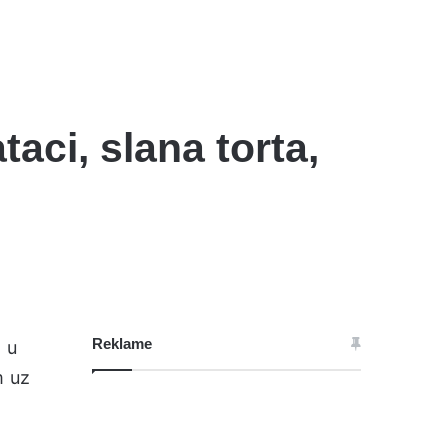
taci, slana torta,
Reklame
o u
m uz