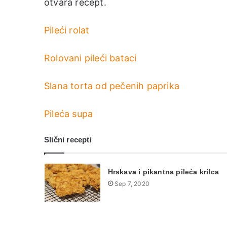
otvara recept.
Pileći rolat
Rolovani pileći bataci
Slana torta od pečenih paprika
Pileća supa
Slični recepti
Hrskava i pikantna pileća krilca
Sep 7, 2020