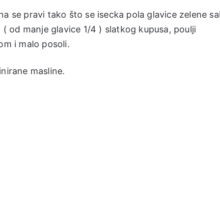
a se pravi tako što se isecka pola glavice zelene sa
 ( od manje glavice 1/4 ) slatkog kupusa, poulji
om i malo posoli.
inirane masline.