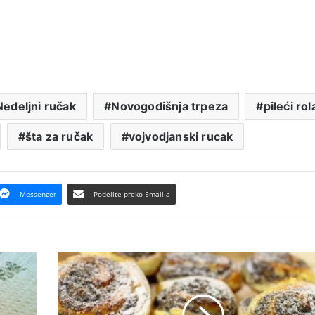
Nedeljni ručak
Novogodišnja trpeza
pileći rol
šta za ručak
vojvodjanski rucak
Messenger
Podelite preko Email-a
Pužići
sa
makom