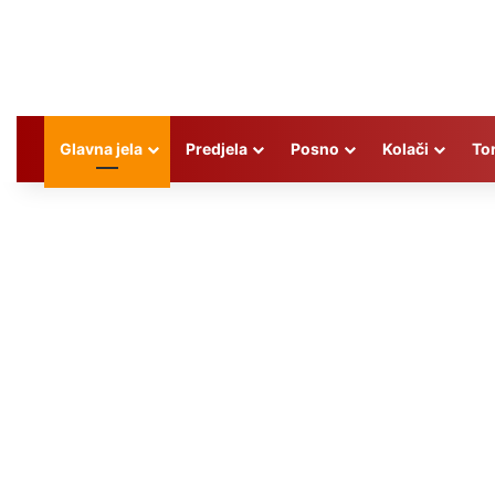
Glavna jela
Predjela
Posno
Kolači
To