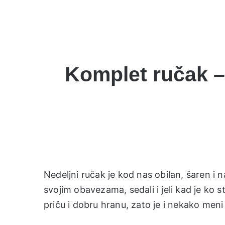
Komplet ručak – p
Nedeljni ručak je kod nas obilan, šaren i n
svojim obavezama, sedali i jeli kad je ko
priču i dobru hranu, zato je i nekako meni