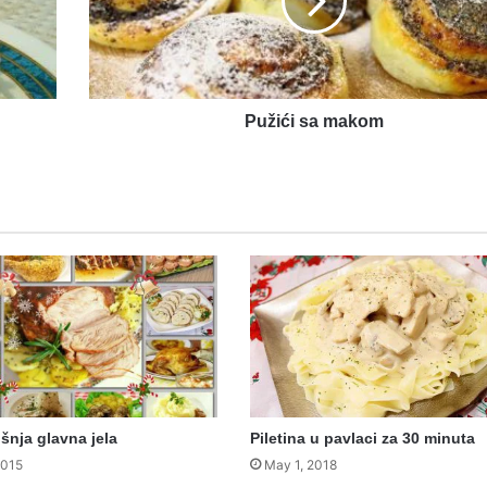
Pužići sa makom
nja glavna jela
Piletina u pavlaci za 30 minuta
2015
May 1, 2018