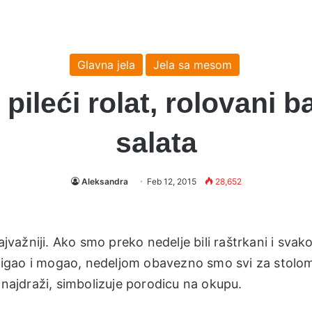
Glavna jela
Jela sa mesom
ileći rolat, rolovani ba
salata
Aleksandra
Feb 12, 2015
28,652
ajvažniji. Ako smo preko nedelje bili raštrkani i svak
 stigao i mogao, nedeljom obavezno smo svi za stolo
 najdraži, simbolizuje porodicu na okupu.