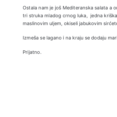
Ostala nam je još Mediteranska salata a on
tri struka mladog crnog luka, jedna kriška
maslinovim uljem, okiseli jabukovim sirćet
Izmeša se lagano i na kraju se dodaju mar
Prijatno.