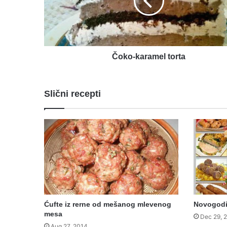
Čoko-karamel torta
Slični recepti
Ćufte iz rerne od mešanog mlevenog
Novogodiš
mesa
Dec 29, 
Aug 27, 2014