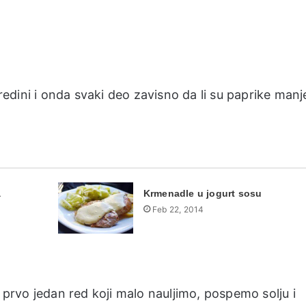
redini i onda svaki deo zavisno da li su paprike manje 
a
Krmenadle u jogurt sosu
Feb 22, 2014
, prvo jedan red koji malo nauljimo, pospemo solju i