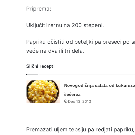
Priprema:
Uključiti rernu na 200 stepeni.
Papriku očistiti od peteljki pa preseći po s
veće na dva ili tri dela.
Slični recepti
Novogodišnja salata od kukuruz
šećerca
Dec 13, 2013
Premazati uljem tepsiju pa redjati papriku