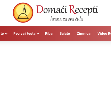
rte
Peciva i testa
Riba
Salate
Zimnica
Video R