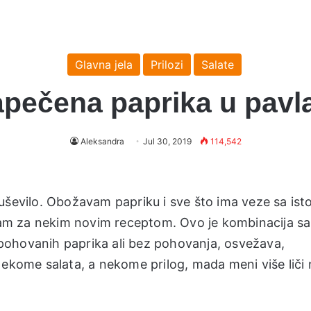
Glavna jela
Prilozi
Salate
pečena paprika u pavl
Aleksandra
Jul 30, 2019
114,542
uševilo. Obožavam papriku i sve što ima veze sa ist
agam za nekim novim receptom. Ovo je kombinacija sa
h pohovanih paprika ali bez pohovanja, osvežava,
Nekome salata, a nekome prilog, mada meni više liči 