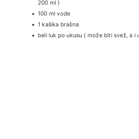
200 ml )
100 ml vode
1 kašika brašna
beli luk po ukusu ( može biti svež, a i 