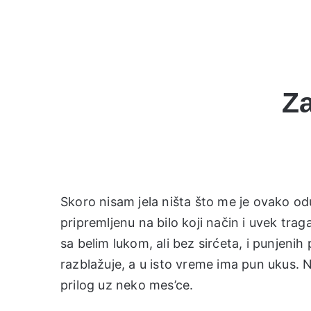
Za
Skoro nisam jela ništa što me je ovako od
pripremljenu na bilo koji način i uvek tr
sa belim lukom, ali bez sirćeta, i punjeni
razblažuje, a u isto vreme ima pun ukus. 
prilog uz neko mes’ce.