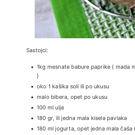
Sastojci:
1kg mesnate babure paprike ( mada m
)
oko 1 kašika soli ili po ukusu
malo bibera, opet po ukusu
100 ml ulja
180 gr, ili jedna mala kisela pavlaka
180 ml jogurta, opet jedna mala čaša 