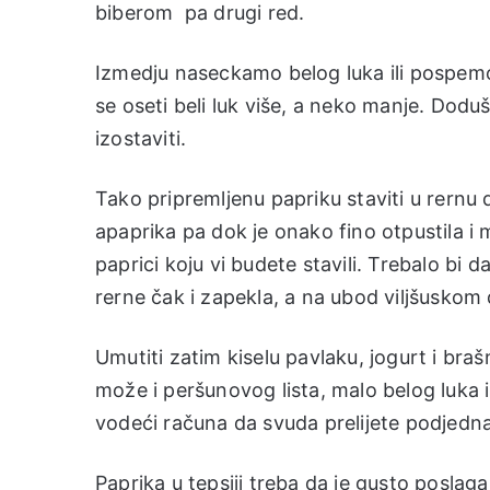
biberom pa drugi red.
Izmedju naseckamo belog luka ili pospemo
se oseti beli luk više, a neko manje. Dodu
izostaviti.
Tako pripremljenu papriku staviti u rern
apaprika pa dok je onako fino otpustila i
paprici koju vi budete stavili. Trebalo bi d
rerne čak i zapekla, a na ubod viljšuskom
Umutiti zatim kiselu pavlaku, jogurt i brašn
može i peršunovog lista, malo belog luka i
vodeći računa da svuda prelijete podjedn
Paprika u tepsiji treba da je gusto poslag