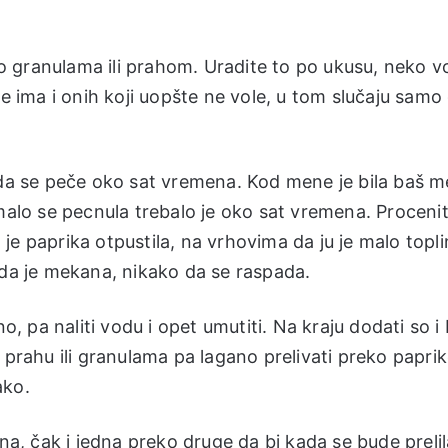
 granulama ili prahom. Uradite to po ukusu, neko vo
še ima i onih koji uopšte ne vole, u tom slučaju samo
u da se peče oko sat vremena. Kod mene je bila baš 
 malo se pecnula trebalo je oko sat vremena. Proceni
a je paprika otpustila, na vrhovima da ju je malo topl
 da je mekana, nikako da se raspada.
o, pa naliti vodu i opet umutiti. Na kraju dodati so i 
 prahu ili granulama pa lagano prelivati preko papri
ako.
ana, čak i jedna preko druge da bi kada se bude prelil