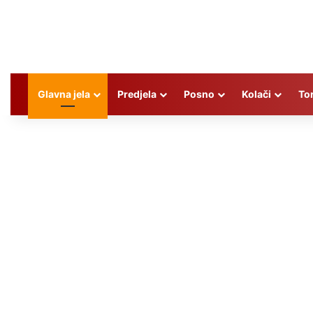
Glavna jela
Predjela
Posno
Kolači
To