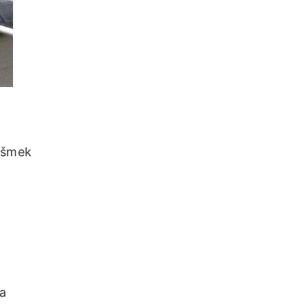
n šmek
na