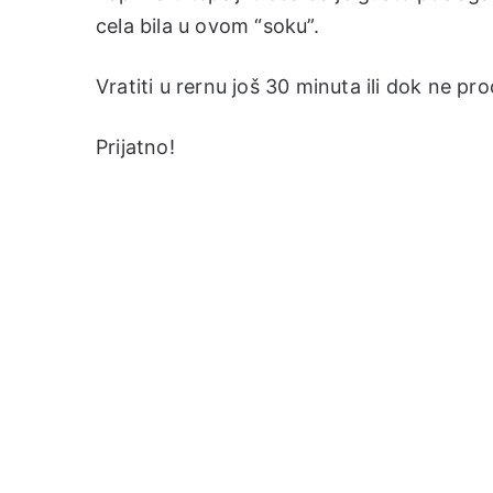
cela bila u ovom “soku”.
Vratiti u rernu još 30 minuta ili dok ne pr
Prijatno!