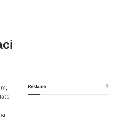
aci
Reklame
om,
late
na