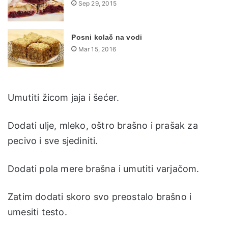
Sep 29, 2015
Posni kolač na vodi
Mar 15, 2016
Umutiti žicom jaja i šećer.
Dodati ulje, mleko, oštro brašno i prašak za
pecivo i sve sjediniti.
Dodati pola mere brašna i umutiti varjačom.
Zatim dodati skoro svo preostalo brašno i
umesiti testo.