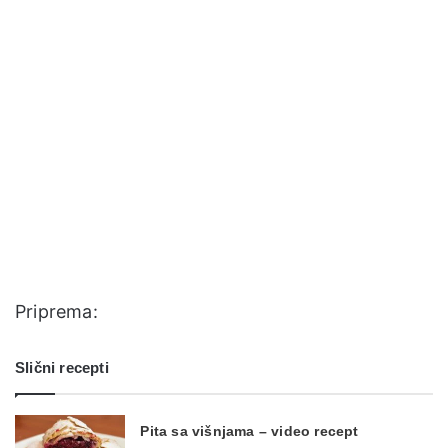
Priprema:
Slični recepti
Pita sa višnjama – video recept