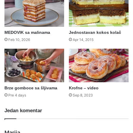
MEDOVIK sa malinama
Jednostavan kokos kolač
Feb 10, 2026
Apr 14, 2015
Brze gomboce sa šljivama
Krofne – video
Pre 4 days
Sep 8, 2023
Jedan komentar
s
Marija