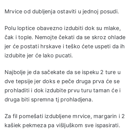
Mrvice od dubljenja ostaviti u jednoj posudi.
Polu loptice obavezno izdubiti dok su mlake,
čak i tople. Nemojte čekati da se skroz ohlade
jer će postati hrskave i teško ćete uspeti da ih
izdubite jer će lako pucati.
Najbolje je da sačekate da se ispeku 2 ture u
dve tepsije jer doks e peče druga prva će se
prohladiti i dok izdubite prvu turu taman će i
druga biti spremna tj prohladjena.
Za fil pomešati izdubljene mrvice, margarin i 2
kašiek pekmeza pa višljuškom sve ispasirati.