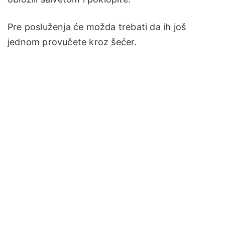
Pre posluženja će možda trebati da ih još
jednom provučete kroz šećer.