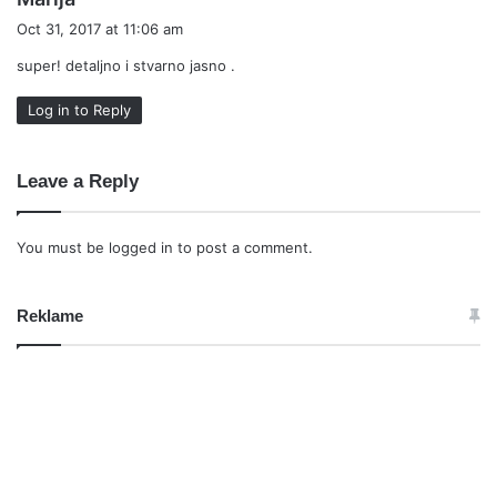
a
Oct 31, 2017 at 11:06 am
y
super! detaljno i stvarno jasno .
s
:
Log in to Reply
Leave a Reply
You must be
logged in
to post a comment.
Reklame