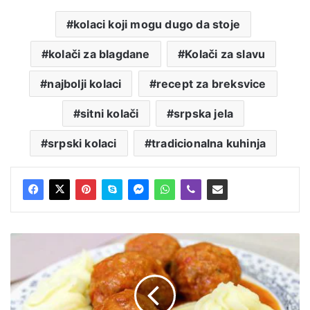
kolaci koji mogu dugo da stoje
kolači za blagdane
Kolači za slavu
najbolji kolaci
recept za breksvice
sitni kolači
srpska jela
srpski kolaci
tradicionalna kuhinja
Ćufte
u
paradajz
sosu