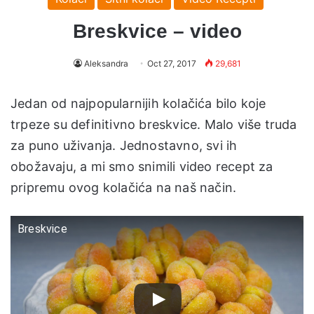
Breskvice – video
Aleksandra
Oct 27, 2017
29,681
Jedan od najpopularnijih kolačića bilo koje
trpeze su definitivno breskvice. Malo više truda
za puno uživanja. Jednostavno, svi ih
obožavaju, a mi smo snimili video recept za
pripremu ovog kolačića na naš način.
Breskvice