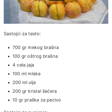
Sastojci za testo:
700 gr mekog brašna
100 gr oštrog brašna
4 cela jaja
100 ml mleka
200 ml ulja
200 gr kristal šećera
10 gr praška za pecivo