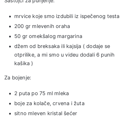
Sastojci za punjenje:
mrvice koje smo izdubili iz ispečenog testa
200 gr mlevenih oraha
50 gr omekšalog margarina
džem od breksaka ili kajsija ( dodaje se
otprilike, a mi smo u videu dodali 6 punih
kašika )
Za bojenje:
2 puta po 75 ml mleka
boje za kolače, crvena i žuta
sitno mleven kristal šećer