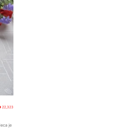
22,323
deca je