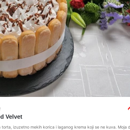
2
d Velvet
 torta, izuzetno mekih korica i laganog krema koji se ne kuva. Moja 