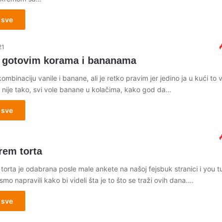
 sve
21
a gotovim korama i bananama
ombinaciju vanile i banane, ali je retko pravim jer jedino ja u kući to 
i nije tako, svi vole banane u kolačima, kako god da…
 sve
1
rem torta
orta je odabrana posle male ankete na našoj fejsbuk stranici i you 
smo napravili kako bi videli šta je to što se traži ovih dana.…
 sve