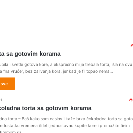
rta sa gotovim korama
ila i svetle gotove kore, a ekspresno mi je trebala torta, išla na ovu
fila “na vruće”, bez zalivanja kora, jer kad je fil topao nema…
 sve
21
koladna torta sa gotovim korama
dna torta – Baš kako sam naslov i kaže brza čokoladna torta sa got
dostatku vremena ili leti jednostavno kupite kore i premažite finim
 kremom sa…