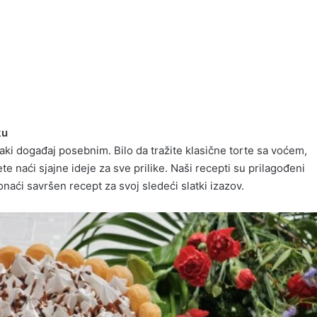
n
 i pečenja
ama
ama
ku
vaki događaj posebnim. Bilo da tražite klasične torte sa voćem,
te naći sjajne ideje za sve prilike. Naši recepti su prilagođeni
onaći savršen recept za svoj sledeći slatki izazov.