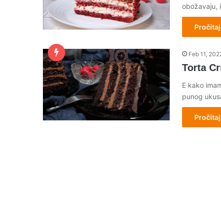
obožavaju, i
Pročitaj
Feb 11, 202
Torta Cr
E kako imamo
punog ukusa
Pročitaj