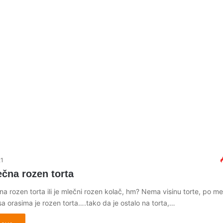
21
čna rozen torta
čna rozen torta ili je mlečni rozen kolač, hm? Nema visinu torte, po me
a orasima je rozen torta….tako da je ostalo na torta,…