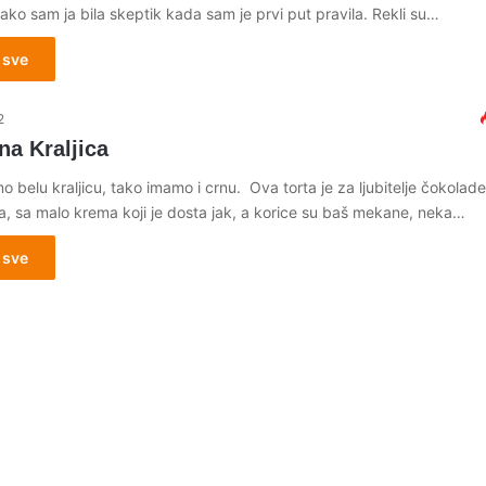
ako sam ja bila skeptik kada sam je prvi put pravila. Rekli su…
 sve
2
na Kraljica
 belu kraljicu, tako imamo i crnu. Ova torta je za ljubitelje čokolade
, sa malo krema koji je dosta jak, a korice su baš mekane, neka…
 sve