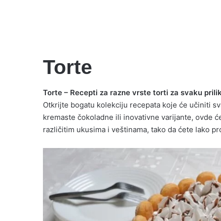
Jaffa torta na moj nači
Čoko nugat torta
Jako čokoladna torta
Plazmalina bez kuvanja
Plazma torta sa jagod
Ledeni vetar sa jagod
Torte
Torte – Recepti za razne vrste torti za svaku prili
Otkrijte bogatu kolekciju recepata koje će učiniti s
kremaste čokoladne ili inovativne varijante, ovde će
različitim ukusima i veštinama, tako da ćete lako pr