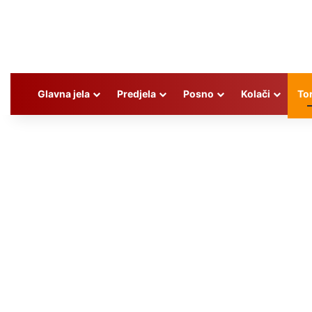
Glavna jela
Predjela
Posno
Kolači
To