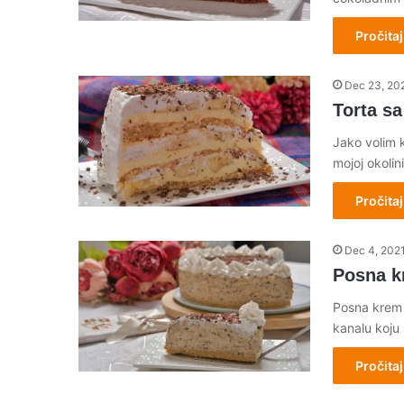
Pročitaj
Dec 23, 20
Torta s
Jako volim k
mojoj okolin
Pročitaj
Dec 4, 202
Posna k
Posna krem t
kanalu koju 
Pročitaj