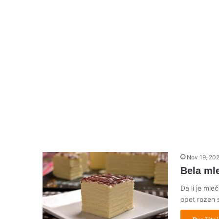
Nov 19, 20
Bela mle
Da li je mle
opet rozen s