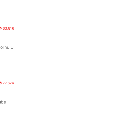
63,816
volim. U
77,624
tube