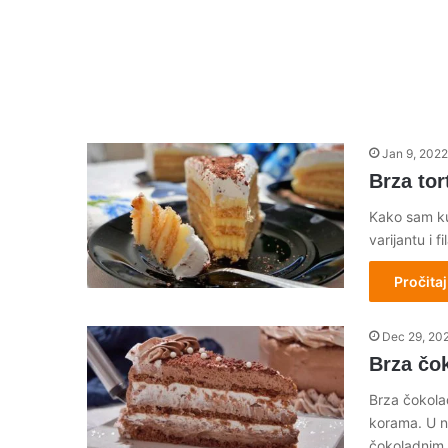
Jan 9, 2022
Brza to
Kako sam kup
varijantu i 
Pročitaj
Dec 29, 20
Brza čo
Brza čokola
korama. U ne
čokoladnim