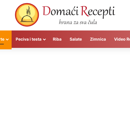
rte
Peciva i testa
Riba
Salate
Zimnica
Video R