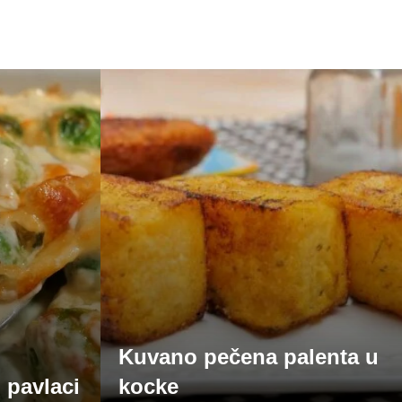
Kuvano pečena palenta u
 pavlaci
kocke