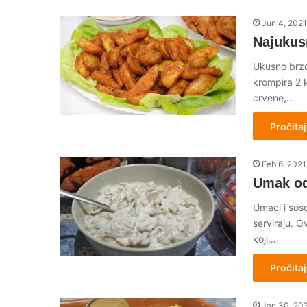
Jun 4, 2021
Najukusn
Ukusno brzo 
krompira 2 
crvene,…
Pročitaj
Feb 6, 2021
Umak od
Umaci i soso
serviraju. O
koji…
Pročitaj
Jan 30, 20