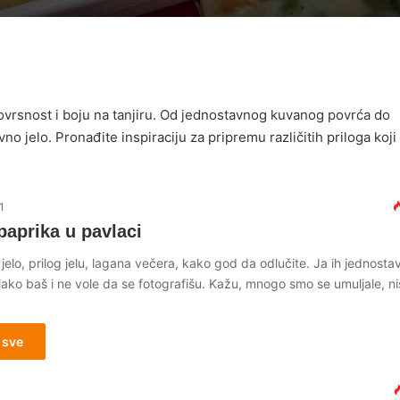
ovrsnost i boju na tanjiru. Od jednostavnog kuvanog povrća do
vno jelo. Pronađite inspiraciju za pripremu različitih priloga koji
1
paprika u pavlaci
 jelo, prilog jelu, lagana večera, kako god da odlučite. Ja ih jednosta
ako baš i ne vole da se fotografišu. Kažu, mnogo smo se umuljale, n
 sve
1