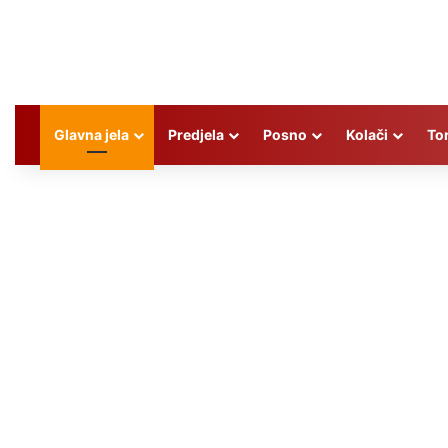
Glavna jela
Predjela
Posno
Kolači
To