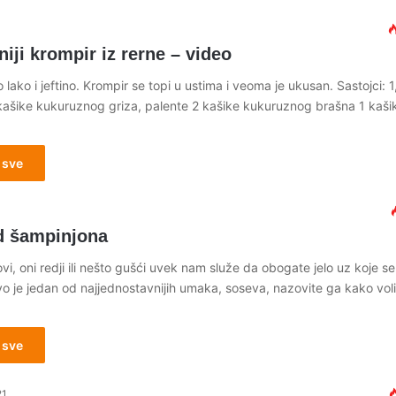
iji krompir iz rerne – video
lako i jeftino. Krompir se topi u ustima i veoma je ukusan. Sastojci: 
kašike kukuruznog griza, palente 2 kašike kukuruznog brašna 1 kaši
 sve
 šampinjona
vi, oni redji ili nešto gušći uvek nam služe da obogate jelo uz koje se
vo je jedan od najjednostavnijih umaka, soseva, nazovite ga kako voli
 sve
21