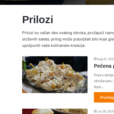
Prilozi
Prilozi su važan deo svakog obroka, pružajući razn
složenih salata, prilog može poboljšati bilo koje gla
upotpuniti vaše kulinarske kreacije.
Aug 21, 202
Pečena 
Pravo letnje
obožavam, i
lepe…
Pročitaj
Jul 29, 202