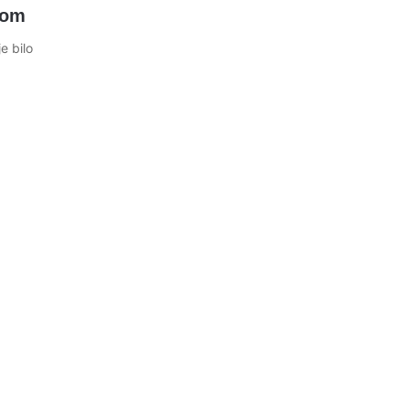
kom
e bilo