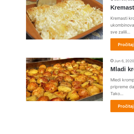
Kremasti
Kremasti kro
ukombinovan 
sve zalili…
Pročitaj
Jun 6, 202
Mladi kr
Mledi krompi
pripreme da
Tako…
Pročitaj