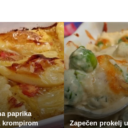
a paprika
a krompirom
Zapečen prokelj u