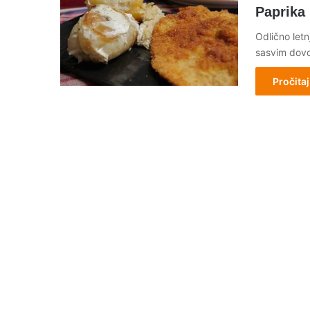
Paprika
Odlično letnj
sasvim dovo
Pročitaj