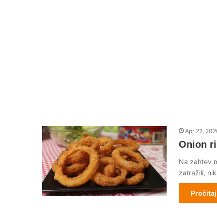
Apr 22, 202
Onion ri
Na zahtev mo
zatražili, n
Pročitaj