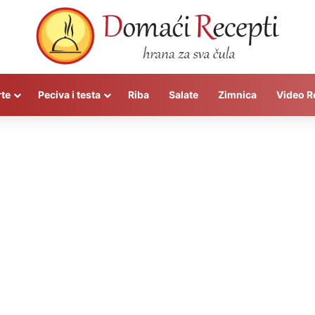
rte
Peciva i testa
Riba
Salate
Zimnica
Video R