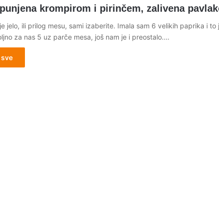
 punjena krompirom i pirinčem, zalivena pavla
e jelo, ili prilog mesu, sami izaberite. Imala sam 6 velikih paprika i to j
ljno za nas 5 uz parče mesa, još nam je i preostalo.…
 sve