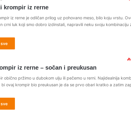
 krompir iz rerne
mpir iz rerne je odličan prilog uz pohovano meso, bilo koju vrstu. Ov
crni luk koji smo dobro izdinstali, napravili neku svoju kombinaciju 
 sve
0
ompir iz rerne – sočan i preukusan
r obično pržimo u dubokom ulju ili pečemo u rerni. Najidealnija komb
 bi ovaj krompir bio preukusan je da se prvo obari kratko a zatim za
 sve