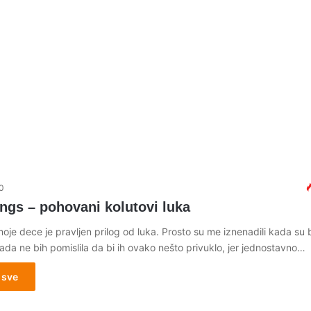
0
ngs – pohovani kolutovi luka
je dece je pravljen prilog od luka. Prosto su me iznenadili kada su
ikada ne bih pomislila da bi ih ovako nešto privuklo, jer jednostavno…
 sve