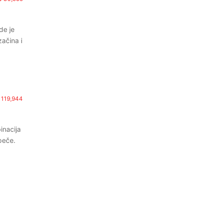
de je
začina i
119,944
inacija
peče.