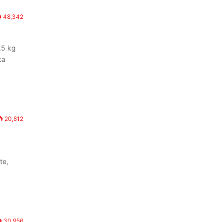
48,342
1,5 kg
ka
20,812
te,
30,956