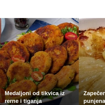
Medaljoni od tikvica iz
Zapečen
rerne i tiganja
punjen