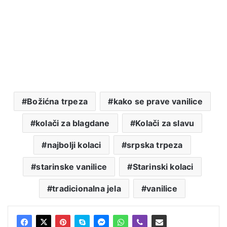
Božićna trpeza
kako se prave vanilice
kolači za blagdane
Kolači za slavu
najbolji kolaci
srpska trpeza
starinske vanilice
Starinski kolaci
tradicionalna jela
vanilice