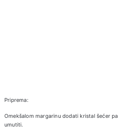
Priprema:
Omekšalom margarinu dodati kristal šećer pa
umutiti.