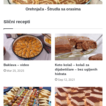
Orehnjača - Štrudla sa orasima
Slični recepti
Baklava – video
Keto kolač – kolač za
dijabetičare – bez ugljenih
Mar 25, 2025
hidrata
Sep 12, 2021