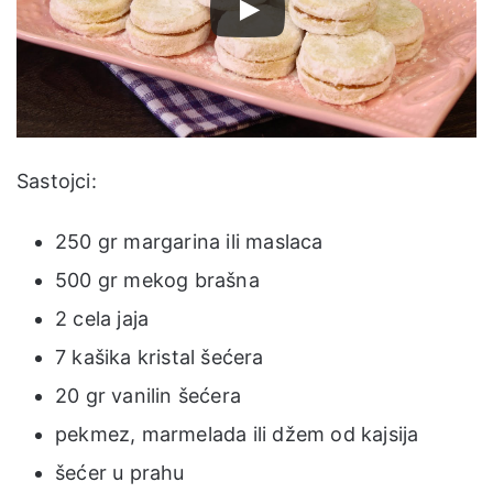
Sastojci:
250 gr margarina ili maslaca
500 gr mekog brašna
2 cela jaja
7 kašika kristal šećera
20 gr vanilin šećera
pekmez, marmelada ili džem od kajsija
šećer u prahu