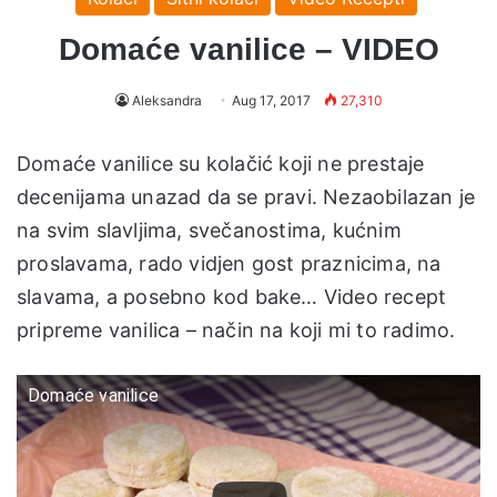
Domaće vanilice – VIDEO
Aleksandra
Aug 17, 2017
27,310
Domaće vanilice su kolačić koji ne prestaje
decenijama unazad da se pravi. Nezaobilazan je
na svim slavljima, svečanostima, kućnim
proslavama, rado vidjen gost praznicima, na
slavama, a posebno kod bake… Video recept
pripreme vanilica – način na koji mi to radimo.
Domaće vanilice