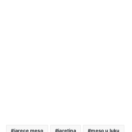
jarece meso
jaretina
meso u luku