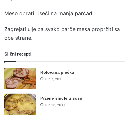
Meso oprati i iseći na manja parčad.
Zagrejati ulje pa svako parče mesa propržiti sa
obe strane.
Slični recepti
Rolovana plećka
Jun 7, 2013
Pržene šnicle u sosu
Jun 16, 2017