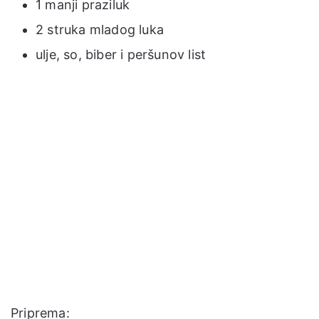
1 manji praziluk
2 struka mladog luka
ulje, so, biber i peršunov list
Priprema: