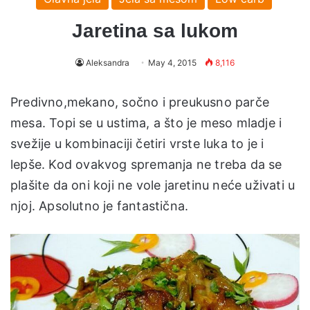
Jaretina sa lukom
Aleksandra
May 4, 2015
8,116
Predivno,mekano, sočno i preukusno parče
mesa. Topi se u ustima, a što je meso mladje i
svežije u kombinaciji četiri vrste luka to je i
lepše. Kod ovakvog spremanja ne treba da se
plašite da oni koji ne vole jaretinu neće uživati u
njoj. Apsolutno je fantastična.