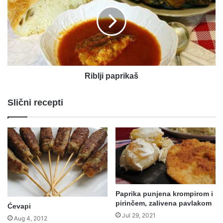
Riblji paprikaš
Slični recepti
Paprika punjena krompirom i
pirinčem, zalivena pavlakom
Ćevapi
Jul 29, 2021
Aug 4, 2012