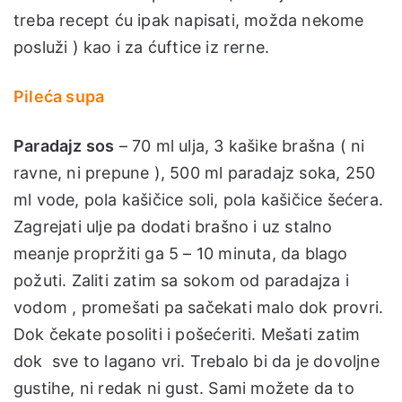
treba recept ću ipak napisati, možda nekome
posluži ) kao i za ćuftice iz rerne.
Pileća supa
Paradajz sos
– 70 ml ulja, 3 kašike brašna ( ni
ravne, ni prepune ), 500 ml paradajz soka, 250
ml vode, pola kašičice soli, pola kašičice šećera.
Zagrejati ulje pa dodati brašno i uz stalno
meanje propržiti ga 5 – 10 minuta, da blago
požuti. Zaliti zatim sa sokom od paradajza i
vodom , promešati pa sačekati malo dok provri.
Dok čekate posoliti i pošećeriti. Mešati zatim
dok sve to lagano vri. Trebalo bi da je dovoljne
gustihe, ni redak ni gust. Sami možete da to