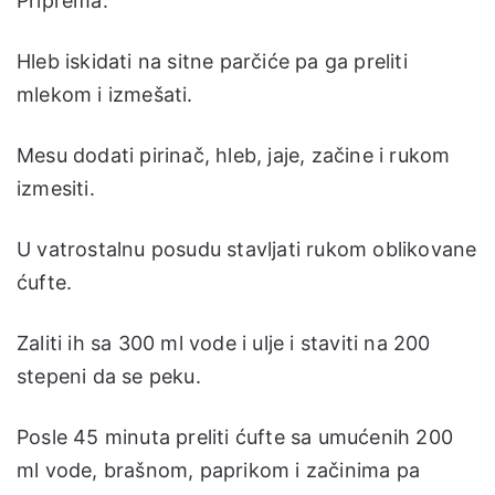
Priprema:
Hleb iskidati na sitne parčiće pa ga preliti
mlekom i izmešati.
Mesu dodati pirinač, hleb, jaje, začine i rukom
izmesiti.
U vatrostalnu posudu stavljati rukom oblikovane
ćufte.
Zaliti ih sa 300 ml vode i ulje i staviti na 200
stepeni da se peku.
Posle 45 minuta preliti ćufte sa umućenih 200
ml vode, brašnom, paprikom i začinima pa