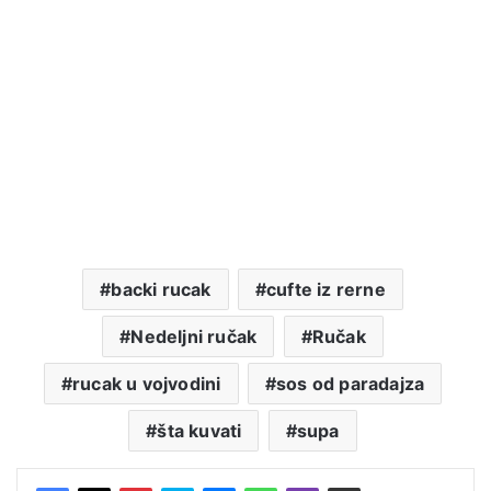
backi rucak
cufte iz rerne
Nedeljni ručak
Ručak
rucak u vojvodini
sos od paradajza
šta kuvati
supa