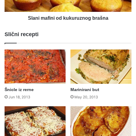
Slani mafini od kukuruznog brašna
Slični recepti
Šnicle iz rerne
Marinirani but
Jun 18, 2013
May 20, 2013