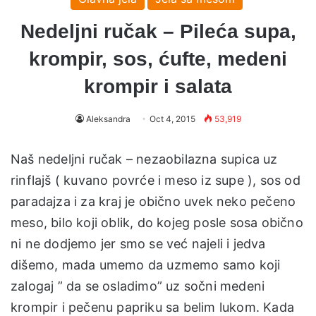
Nedeljni ručak – Pileća supa,
krompir, sos, ćufte, medeni
krompir i salata
Aleksandra
Oct 4, 2015
53,919
Naš nedeljni ručak – nezaobilazna supica uz
rinflajš ( kuvano povrće i meso iz supe ), sos od
paradajza i za kraj je obično uvek neko pečeno
meso, bilo koji oblik, do kojeg posle sosa obično
ni ne dodjemo jer smo se već najeli i jedva
dišemo, mada umemo da uzmemo samo koji
zalogaj ” da se osladimo” uz sočni medeni
krompir i pečenu papriku sa belim lukom. Kada