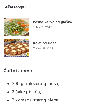
Slični recepti
Posno varivo od graška
Mar 2, 2017
Rolat od mesa
Oct 15, 2015
Ćufte iz rerne
300 gr mlevenog mesa,
2 šake pirinča,
2 komada starog hleba