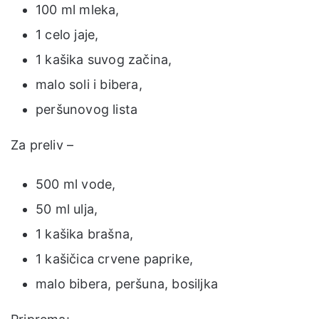
100 ml mleka,
1 celo jaje,
1 kašika suvog začina,
malo soli i bibera,
peršunovog lista
Za preliv –
500 ml vode,
50 ml ulja,
1 kašika brašna,
1 kašičica crvene paprike,
malo bibera, peršuna, bosiljka