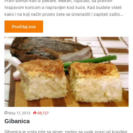
Pravi somun kao iz pekare. Mekan, rupičast, sa pravom
hrapavom koricom a napravljen kod kuće. Kad budete videli
kako i na koji način prosto ćete se iznenaditi i zapitati zašto…
Pročitaj sve
May 17, 2013
68,727
Gibanica
Gibanica je vrsta pite sa sirom, nadev se uvek pravi od kravljeg