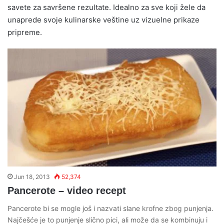
savete za savršene rezultate. Idealno za sve koji žele da
unaprede svoje kulinarske veštine uz vizuelne prikaze
pripreme.
Jun 18, 2013
52,374
Pancerote – video recept
Pancerote bi se mogle još i nazvati slane krofne zbog punjenja.
Najčešće je to punjenje slično pici, ali može da se kombinuju i