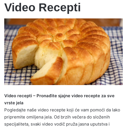
Čoko nugat torta
Brzi pekmez od kajsija
Plazmalina bez kuvanja i pečenja
Lenja krempita
Ručak – šnicle, pire, salata i kolač
2 posne domaće pite
Video Recepti
Video recepti – Pronađite sjajne video recepte za sve
vrste jela
Pogledajte naše video recepte koji će vam pomoći da lako
pripremite omiljena jela. Od brzih večera do složenih
specijaliteta, svaki video vodič pruža jasna uputstva i