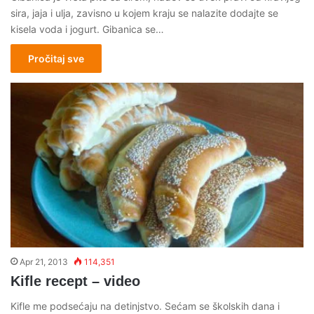
sira, jaja i ulja, zavisno u kojem kraju se nalazite dodajte se
kisela voda i jogurt. Gibanica se…
Pročitaj sve
Apr 21, 2013
114,351
Kifle recept – video
Kifle me podsećaju na detinjstvo. Sećam se školskih dana i