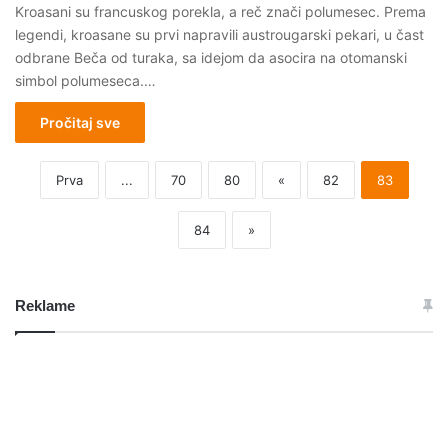
Kroasani su francuskog porekla, a reč znači polumesec. Prema
legendi, kroasane su prvi napravili austrougarski pekari, u čast
odbrane Beča od turaka, sa idejom da asocira na otomanski
simbol polumeseca.…
Pročitaj sve
Prva
...
70
80
«
82
83
84
»
Reklame