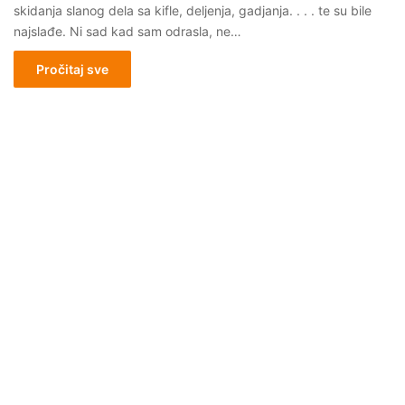
skidanja slanog dela sa kifle, deljenja, gadjanja. . . . te su bile
najslađe. Ni sad kad sam odrasla, ne…
Pročitaj sve