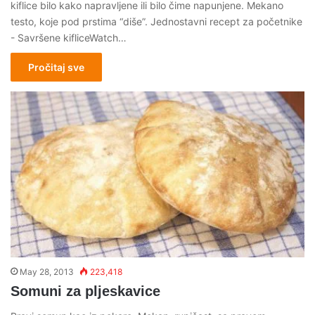
kiflice bilo kako napravljene ili bilo čime napunjene. Mekano
testo, koje pod prstima “diše”. Jednostavni recept za početnike
- Savršene kifliceWatch…
Pročitaj sve
May 28, 2013
223,418
Somuni za pljeskavice