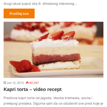
drugi ukusi poput sira ili dinstanog mlevenog…
Pročitaj sve
Jun 12, 2013
80,067
Kapri torta – video recept
Predivna kapri torta od jagoda. Veoma kremasta, socna i
prelepog preseka. Sigurna sam da ce oduševiti sve pred koje je