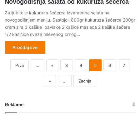
Novogodišnja salata od kukuruza šećerca
Za ljubitelje kukuruza šećerca izvanredna salata na
novogodišnjem meniju. Sastojci: 800gr kukuruza šećerca 200gr
krem sira 3 kašike pavlake 2 kašike maslaca 2 kašike šećera
1/2 kašičice sveže mlevenog crnog…
Pročitaj sve
Prva
...
«
3
4
5
6
7
»
...
Zadnja
Reklame