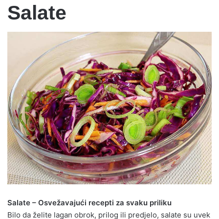
Salata sa susamom i sirom uz pečenje
Pileća salata – video
Salata Mimoza
Salata od riže
Salata od plavog patlidžana
Namaz od jaja i slanine
Salate
Salate – Osvežavajući recepti za svaku priliku
Bilo da želite lagan obrok, prilog ili predjelo, salate su uvek