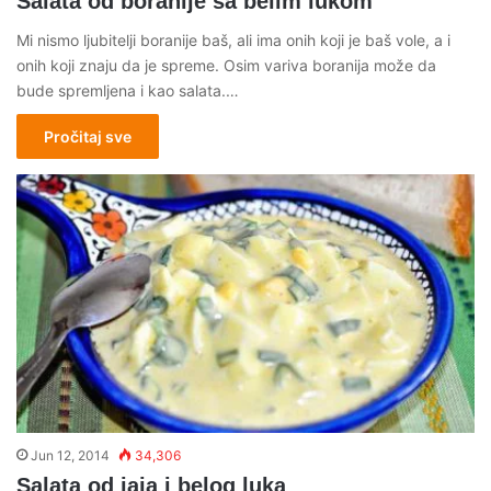
Salata od boranije sa belim lukom
Mi nismo ljubitelji boranije baš, ali ima onih koji je baš vole, a i
onih koji znaju da je spreme. Osim variva boranija može da
bude spremljena i kao salata.…
Pročitaj sve
Jun 12, 2014
34,306
Salata od jaja i belog luka