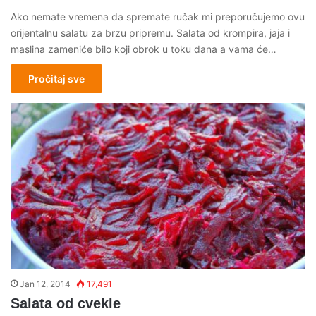
Ako nemate vremena da spremate ručak mi preporučujemo ovu
orijentalnu salatu za brzu pripremu. Salata od krompira, jaja i
maslina zameniće bilo koji obrok u toku dana a vama će…
Pročitaj sve
Jan 12, 2014
17,491
Salata od cvekle