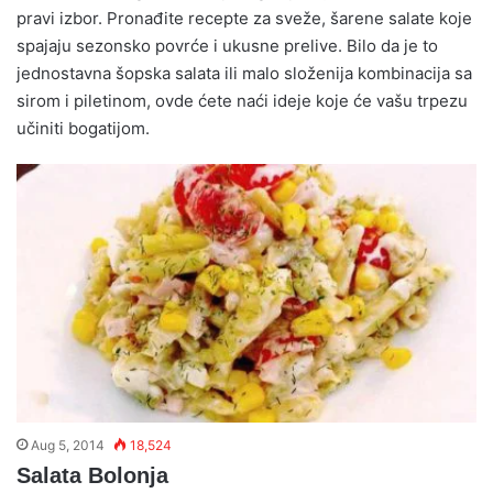
pravi izbor. Pronađite recepte za sveže, šarene salate koje
spajaju sezonsko povrće i ukusne prelive. Bilo da je to
jednostavna šopska salata ili malo složenija kombinacija sa
sirom i piletinom, ovde ćete naći ideje koje će vašu trpezu
učiniti bogatijom.
Aug 5, 2014
18,524
Salata Bolonja