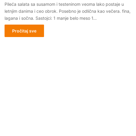
Pileća salata sa susamom i testeninom veoma lako postaje u
letnjim danima i ceo obrok. Posebno je odlična kao večera. fina,
lagana i sočna. Sastojci: 1 manje belo meso 1…
Pročitaj sve