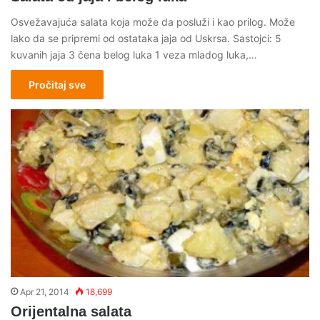
Osvežavajuća salata koja može da posluži i kao prilog. Može
lako da se pripremi od ostataka jaja od Uskrsa. Sastojci: 5
kuvanih jaja 3 čena belog luka 1 veza mladog luka,…
Pročitaj sve
Apr 21, 2014
18,699
Orijentalna salata