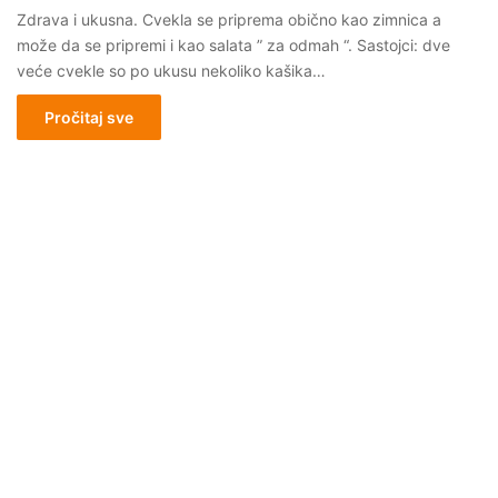
Zdrava i ukusna. Cvekla se priprema obično kao zimnica a
može da se pripremi i kao salata ” za odmah “. Sastojci: dve
veće cvekle so po ukusu nekoliko kašika…
Pročitaj sve