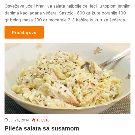
Osvežavajuća i hranljiva salata najbolje će “leći” u toplom letnjim
danima kao lagana večera. Sastojci: 600 gr žute boranije 100
gr belog mesa 200 gr mocarele 2-3 kašike kukuruza šećerca…
Pročitaj sve
Jul 24, 2014
131,316
Pileća salata sa susamom