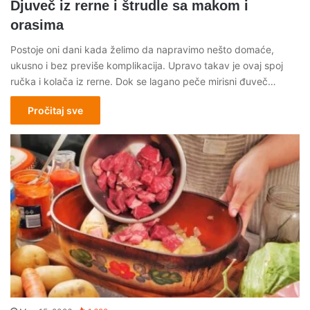
Djuveč iz rerne i štrudle sa makom i
orasima
Postoje oni dani kada želimo da napravimo nešto domaće,
ukusno i bez previše komplikacija. Upravo takav je ovaj spoj
ručka i kolača iz rerne. Dok se lagano peče mirisni đuveč…
Pročitaj sve