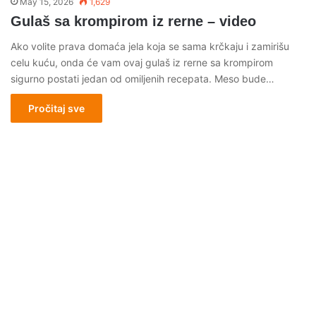
May 15, 2026
1,629
Gulaš sa krompirom iz rerne – video
Ako volite prava domaća jela koja se sama krčkaju i zamirišu
celu kuću, onda će vam ovaj gulaš iz rerne sa krompirom
sigurno postati jedan od omiljenih recepata. Meso bude…
Pročitaj sve