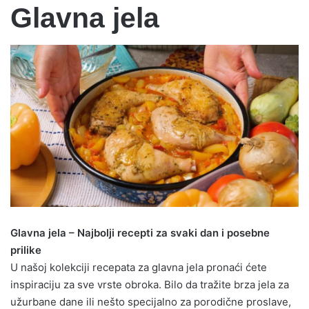
m iz rerne
štrudle sa makom i orasima
 iz rerne – video
om i tikvicama
rilca iz rerne
irom, zapečene u rerni
pavlaci
Ručak – šnicle, pire, sa
Uštipci od tikvica sa 
Proteinska ruska salat
Sočne krmenadle iz re
Štapići od palente u 
Glavna jela
Glavna jela
Glavna jela
Glavna jela
Glavna jela
Glavna jela
Prilozi
Glavna jela – Najbolji recepti za svaki dan i posebne
prilike
U našoj kolekciji recepata za glavna jela pronaći ćete
inspiraciju za sve vrste obroka. Bilo da tražite brza jela za
užurbane dane ili nešto specijalno za porodične proslave,