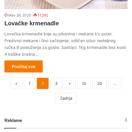
May 26, 2025
11,292
Lovačke krmenadle
Lovačke krmenadle koje su pikantne i mekane k’o puter.
Predivno mekane i fino začinjenje, odličan izbor nedeljnog
ručka ili posluženja za goste. Sastojci: 1kg krmenadle bez kosti
4 kašike brašna…
Pročitaj sve
«
1
2
3
»
10
20
...
Zadnja
Reklame