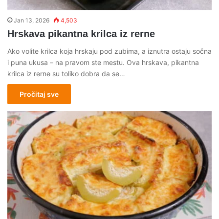
Jan 13, 2026
4,503
Hrskava pikantna krilca iz rerne
Ako volite krilca koja hrskaju pod zubima, a iznutra ostaju sočna
i puna ukusa – na pravom ste mestu. Ova hrskava, pikantna
krilca iz rerne su toliko dobra da se…
Pročitaj sve