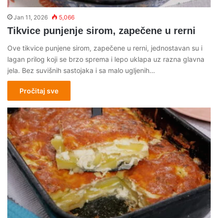
Jan 11, 2026
5,066
Tikvice punjenje sirom, zapečene u rerni
Ove tikvice punjene sirom, zapečene u rerni, jednostavan su i
lagan prilog koji se brzo sprema i lepo uklapa uz razna glavna
jela. Bez suvišnih sastojaka i sa malo ugljenih…
Pročitaj sve