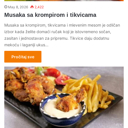
May 8, 2026
2,422
Musaka sa krompirom i tikvicama
Musaka sa krompirom, tikvicama i mlevenim mesom je odličan
izbor kada želite domaći ručak koji je istovremeno sočan,
zasitan i jednostavan za pripremu. Tikvice daju dodatnu
mekoću i laganiji ukus…
Pročitaj sve